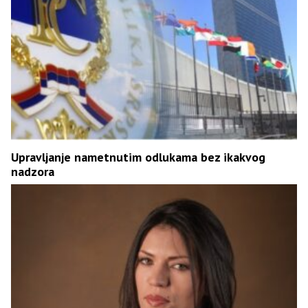
Upravljanje nametnutim odlukama bez ikakvog
nadzora