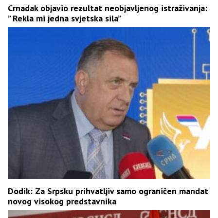
Crnadak objavio rezultat neobjavljenog istraživanja:
” Rekla mi jedna svjetska sila”
Dodik: Za Srpsku prihvatljiv samo ograničen mandat
novog visokog predstavnika