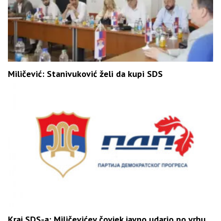
Miličević: Stanivuković želi da kupi SDS
Kraj SDS-a: Miličevićev čovjek javno udario po vrhu