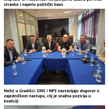
stranke i najavio politički haos
Nešić u Gradišci: DNS i NPS nastavljaju dogovor o
zajedničkom nastupu, cilj je snažna pozicija u
koaliciji