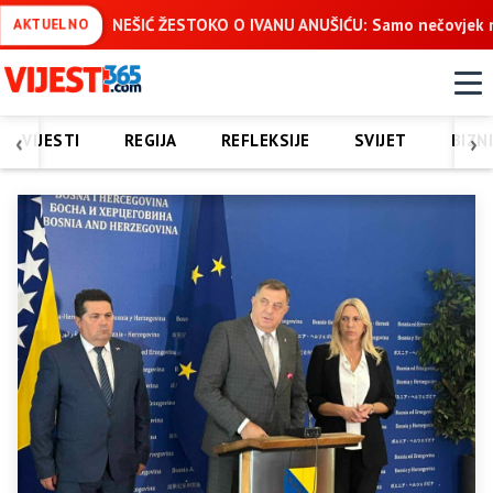
O O IVANU ANUŠIĆU: Samo nečovjek može žaliti što nije učestvo
AKTUELNO
‹
›
VIJESTI
REGIJA
REFLEKSIJE
SVIJET
BIZN