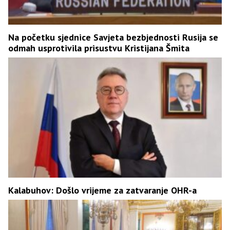
Na početku sjednice Savjeta bezbjednosti Rusija se
odmah usprotivila prisustvu Kristijana Šmita
Kalabuhov: Došlo vrijeme za zatvaranje OHR-a