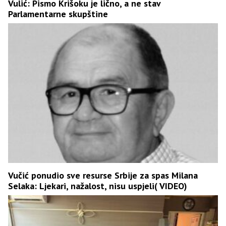
Vulić: Pismo Krišoku je lično, a ne stav
Parlamentarne skupštine
Vučić ponudio sve resurse Srbije za spas Milana
Selaka: Ljekari, nažalost, nisu uspjeli( VIDEO)