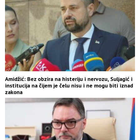
Amidžić: Bez obzira na histeriju i nervozu, Suljagić i
institucija na čijem je čelu nisu i ne mogu biti iznad
zakona