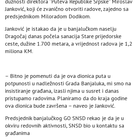
dužnosti direktora “Puteva Republike Srpske” Miroslav
Јanković, koji će zvanično otvoriti radove, zajedno sa
predsjednikom Miloradom Dodikom.
Јanković je istakao da je u banjalučkom naselju
Dragočaj danas počela sanacija Stare prijedorske
ceste, dužine 1.700 metara, a vrijednost radova je 1,2
miliona KM.
– Bitno je pomenuti da je ova dionica puta u
potpunosti u nadležnosti Grada Banjaluka, mi smo na
insistiranje građana, izasli njima u susret i danas
pristupamo radovima. Planiramo da do kraja godine
ova dionica bude završena – naveo je Јanković.
Predsjednik banjalučkog GO SNSD rekao je da je u
okviru redovnih aktivnosti, SNSD bio u kontaktu sa
građanima