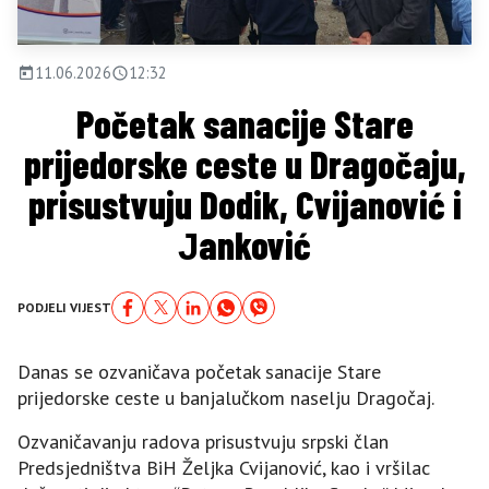
11.06.2026
12:32
Početak sanacije Stare
prijedorske ceste u Dragočaju,
prisustvuju Dodik, Cvijanović i
Јanković
PODJELI VIJEST
Danas se ozvaničava početak sanacije Stare
prijedorske ceste u banjalučkom naselju Dragočaj.
Ozvaničavanju radova prisustvuju srpski član
Predsjedništva BiH Željka Cvijanović, kao i vršilac