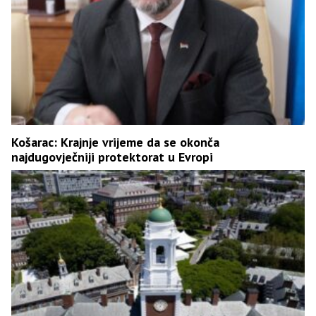
Košarac: Krajnje vrijeme da se okonča
najdugovječniji protektorat u Evropi