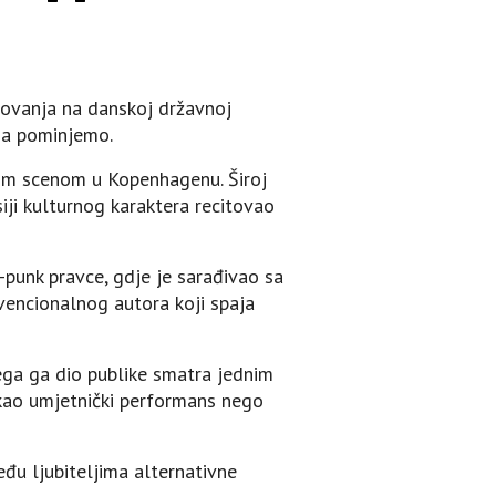
stovanja na danskoj državnoj
 da pominjemo.
nom scenom u Kopenhagenu. Široj
iji kulturnog karaktera recitovao
-punk pravce, gdje je sarađivao sa
nvencionalnog autora koji spaja
ega ga dio publike smatra jednim
 kao umjetnički performans nego
đu ljubiteljima alternativne