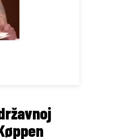
 državnoj
d Køppen