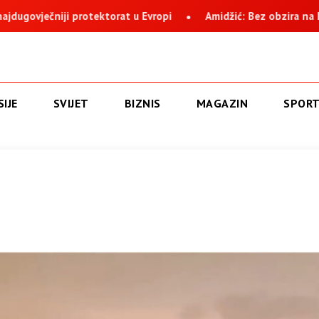
Amidžić: Bez obzira na histeriju i nervozu, Suljagić i instituci
IJE
SVIJET
BIZNIS
MAGAZIN
SPOR