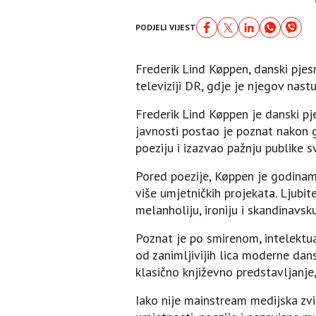
PODJELI VIJEST
Frederik Lind Køppen, danski pjes
televiziji DR, gdje je njegov nast
Frederik Lind Køppen je danski p
javnosti postao je poznat nakon g
poeziju i izazvao pažnju publike 
Pored poezije, Køppen je godinama
više umjetničkih projekata. Ljubi
melanholiju, ironiju i skandinavsk
Poznat je po smirenom, intelektu
od zanimljivijih lica moderne da
klasično književno predstavljanje
Iako nije mainstream medijska zvi