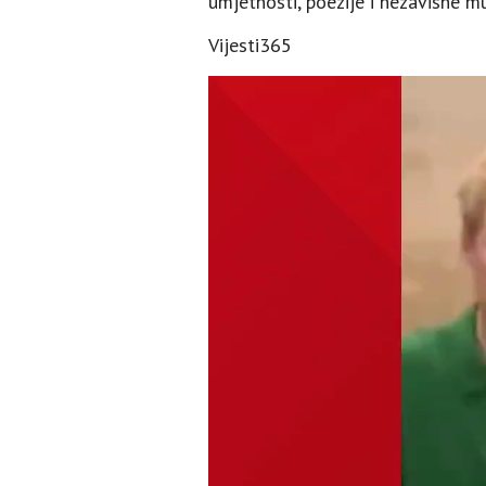
umjetnosti, poezije i nezavisne m
Vijesti365
Video
Player