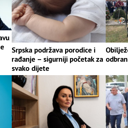
javu
ne
Srpska podržava porodice i
Obilje
rađanje – sigurniji početak za
odbran
svako dijete