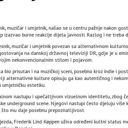
nik, muzičar i umjetnik, našao se u centru pažnje nakon go
up izazvao burne reakcije dijela javnosti. Razlog i ne treba
jesnik, muzičar i umjetnik povezan sa alternativnom kultur
ostovanja na danskoj državnoj televiziji DR, gdje je u emis
svojim nekonvencionalnim stilom i pojavom.
 bio prisutan i na muzičkoj sceni, posebno kroz indie i post
telji alternativne kulture opisuju ga kao autentičnog i neko
u umjetničku estetiku.
alnom nastupu i upečatljivom vizuelnom identitetu, zbog č
nske underground scene. Njegovi nastupi često djeluju više
, što mu daje posebnu prepoznatljivost.
jezda, Frederik Lind Køppen uživa određeni kultni status me