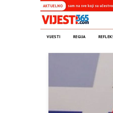
ća je simbol pobjede – Ponosan sam na sve koji su učestvovali u ovo
AKTUELNO
VIJESTI
REGIJA
REFLEKS