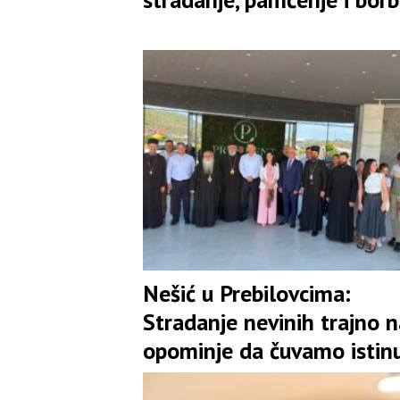
za slobodu
Nešić u Prebilovcima:
Stradanje nevinih trajno n
opominje da čuvamo istinu
jedinstvo