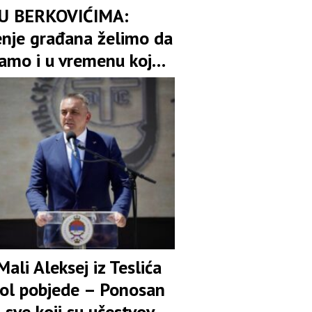
 U BERKOVIĆIMA:
enje građana želimo da
amo i u vremenu koje
Mali Aleksej iz Teslića
bol pobjede – Ponosan
sve koji su učestvovali