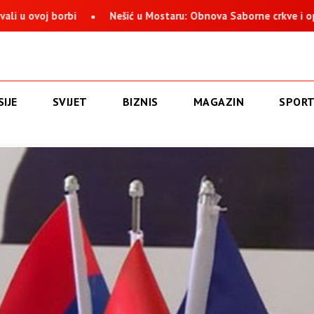
j borbi
Nešić u Mostaru: Obnova Saborne crkve i opstanak S
IJE
SVIJET
BIZNIS
MAGAZIN
SPOR