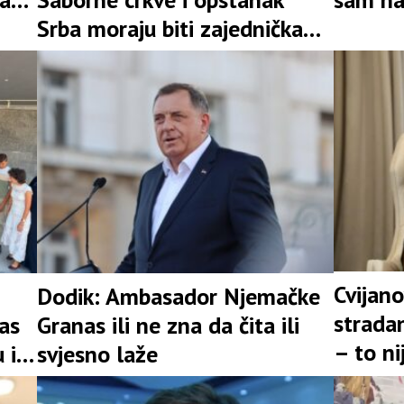
Srba moraju biti zajednička
u ovoj 
obaveza
Cvijano
Dodik: Ambasador Njemačke
stradan
as
Granas ili ne zna da čita ili
– to n
 i
svjesno laže
prošlos