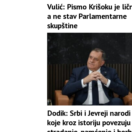
Vulić: Pismo Krišoku je lič
a ne stav Parlamentarne
skupštine
Dodik: Srbi i Јevreji narodi
koje kroz istoriju povezuju
stradanje, pamćenje i bor