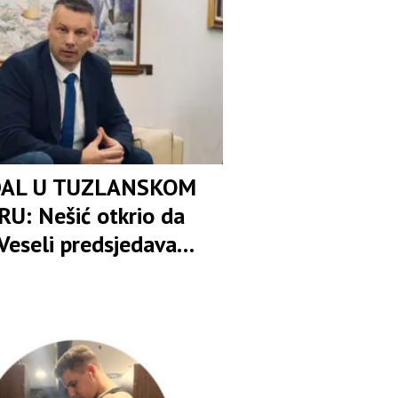
AL U TUZLANSKOM
U: Nešić otkrio da
Veseli predsjedava
om osuđenica