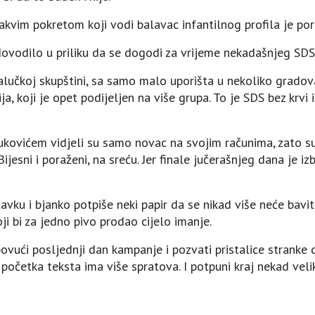
kakvim pokretom koji vodi balavac infantilnog profila je po
 dovodilo u priliku da se dogodi za vrijeme nekadašnjeg SDS
alučkoj skupštini, sa samo malo uporišta u nekoliko gradov
a, koji je opet podijeljen na više grupa. To je SDS bez krvi i 
ivukovićem vidjeli su samo novac na svojim računima, zato su 
jesni i poraženi, na sreću. Jer finale jučerašnjeg dana je iz
u i bjanko potpiše neki papir da se nikad više neće baviti 
i bi za jedno pivo prodao cijelo imanje.
ovući posljednji dan kampanje i pozvati pristalice stranke d
početka teksta ima više spratova. I potpuni kraj nekad veli