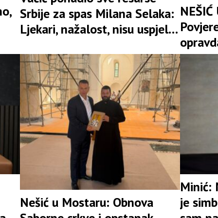
no,
NEŠIĆ
Srbije za spas Milana Selaka:
Povjer
Ljekari, nažalost, nisu uspjeli(
opravd
VIDEO)
dolazi
Minić: 
Nešić u Mostaru: Obnova
je sim
Saborne crkve i opstanak
ba
sam na 