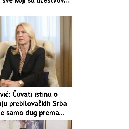
borbi
vić: Čuvati istinu o
ju prebilovačkih Srba
ije samo dug prema
ti