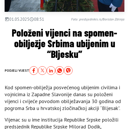
01.05.2025
08:51
Foto: predsjednikrs.rs/Borislav Zdrinja
Položeni vijenci na spomen-
obilježje Srbima ubijenim u
“Bljesku”
PODJELI VIJEST
Kod spomen-obilježja posvećenog ubijenim civilima i
vojnicima iz Zapadne Slavonije danas su položeni
vijenci i cvijeće povodom obilježavanja 30 godina od
pogroma Srba u hrvatskoj zločinačkoj akciji “Bljesak”.
Vijenac su u ime institucija Republike Srpske položili
predsjednik Republike Srpske Milorad Dodik,