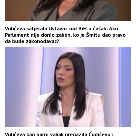
Vulićeva satjerala Ustavni sud BiH u ćošak: Ako
Parlament nije donio zakon, ko je Šmitu dao pravo
da bude zakonodavac?
Vulićeva kao parni valjak pregazila Ćudićevu i