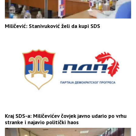
Miličević: Stanivuković želi da kupi SDS
Kraj SDS-a: Miličevićev čovjek javno udario po vrhu
stranke i najavio politički haos