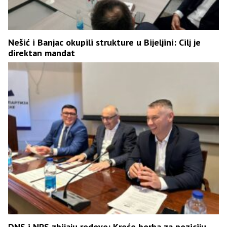
Nešić i Banjac okupili strukture u Bijeljini: Cilj je
direktan mandat
DNS i NPS zbijaju redove: Kreće borba za poziciju