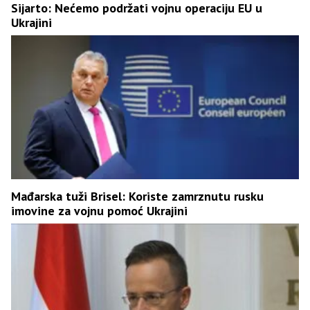
Sijarto: Nećemo podržati vojnu operaciju EU u
Ukrajini
Mađarska tuži Brisel: Koriste zamrznutu rusku
imovine za vojnu pomoć Ukrajini