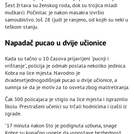
Šest žrtava su ženskog roda, dok su trojica mladi
muškarci. Počinilac je nakon masakra izvršio
samoubistvo. Još 28 ljudi je ranjeno, od kojih su neki u
teškom stanju.
Napadač pucao u dvije učionice
Kada su tačno u 10 časova prijavljeni “pucnji i
vrištanje”, policija je odmah poslala nekoliko jedinica
Kobra na lice mjesta. Navodno je
dvadesetjednogodišnjak pucao u dvije učionice, a
sumnja se da je motiv za to osveta zbog maltretiranja.
Čak 300 policajaca je stiglo na lice mjesta i ispraznilo
školu. Prestrašeni učenici su trčali hodnicima i izašli iz
zgrade.
“17 minuta nakon što je podignuta uzbuna, snage
Kobre su konačno uspele da uspostave bezbednost