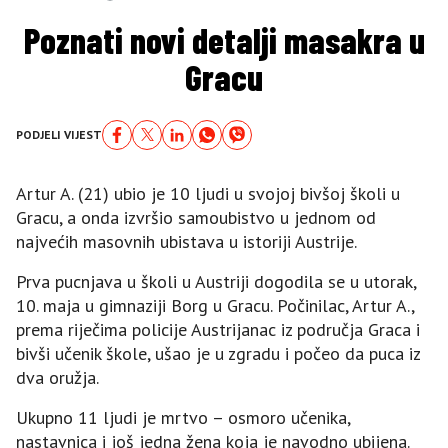
Poznati novi detalji masakra u
Gracu
PODJELI VIJEST
Artur A. (21) ubio je 10 ljudi u svojoj bivšoj školi u
Gracu, a onda izvršio samoubistvo u jednom od
najvećih masovnih ubistava u istoriji Austrije.
Prva pucnjava u školi u Austriji dogodila se u utorak,
10. maja u gimnaziji Borg u Gracu. Počinilac, Artur A.,
prema riječima policije Austrijanac iz područja Graca i
bivši učenik škole, ušao je u zgradu i počeo da puca iz
dva oružja.
Ukupno 11 ljudi je mrtvo – osmoro učenika,
nastavnica i još jedna žena koja je navodno ubijena.