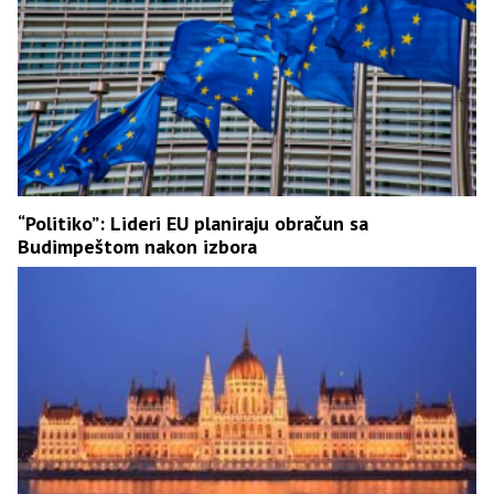
“Politiko”: Lideri EU planiraju obračun sa
Budimpeštom nakon izbora