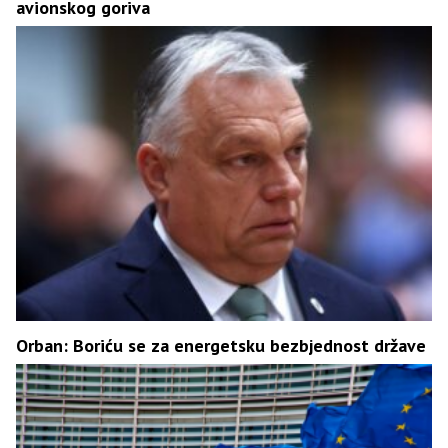
avionskog goriva
Orban: Boriću se za energetsku bezbjednost države