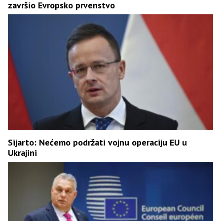
završio Evropsko prvenstvo
Sijarto: Nećemo podržati vojnu operaciju EU u
Ukrajini