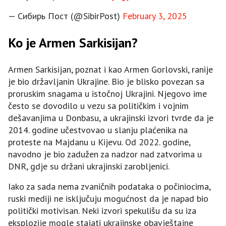
— Сибирь Пост (@SibirPost)
February 3, 2025
Ko je Armen Sarkisijan?
Armen Sarkisijan, poznat i kao Armen Gorlovski, ranije
je bio državljanin Ukrajine. Bio je blisko povezan sa
proruskim snagama u istočnoj Ukrajini. Njegovo ime
često se dovodilo u vezu sa političkim i vojnim
dešavanjima u Donbasu, a ukrajinski izvori tvrde da je
2014. godine učestvovao u slanju plaćenika na
proteste na Majdanu u Kijevu. Od 2022. godine,
navodno je bio zadužen za nadzor nad zatvorima u
DNR, gdje su držani ukrajinski zarobljenici.
Iako za sada nema zvaničnih podataka o počiniocima,
ruski mediji ne isključuju mogućnost da je napad bio
politički motivisan. Neki izvori spekulišu da su iza
eksplozije mogle stajati ukrajinske obavještajne