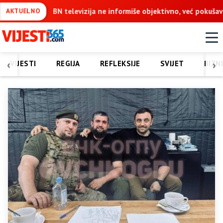
nformiše objektivno, već pokušava da ospori vodovod na Vučijaku
AKTUELNO
‹
›
VIJESTI
REGIJA
REFLEKSIJE
SVIJET
BIZN