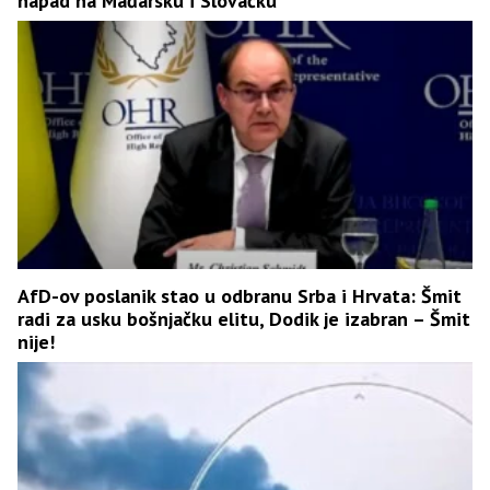
napad na Mađarsku i Slovačku
AfD-ov poslanik stao u odbranu Srba i Hrvata: Šmit
radi za usku bošnjačku elitu, Dodik je izabran – Šmit
nije!