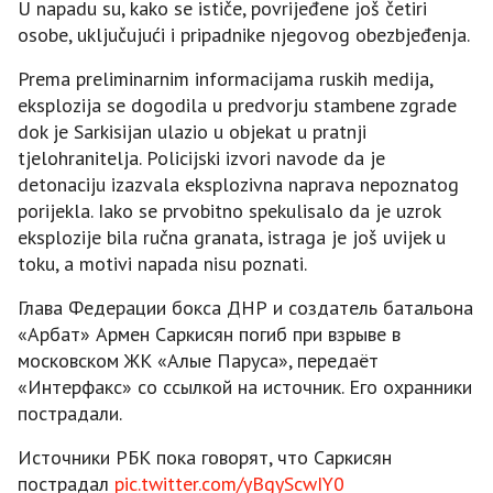
U napadu su, kako se ističe, povrijeđene još četiri
osobe, uključujući i pripadnike njegovog obezbjeđenja.
Prema preliminarnim informacijama ruskih medija,
eksplozija se dogodila u predvorju stambene zgrade
dok je Sarkisijan ulazio u objekat u pratnji
tjelohranitelja. Policijski izvori navode da je
detonaciju izazvala eksplozivna naprava nepoznatog
porijekla. Iako se prvobitno spekulisalo da je uzrok
eksplozije bila ručna granata, istraga je još uvijek u
toku, a motivi napada nisu poznati.
Глава Федерации бокса ДНР и создатель батальона
«Арбат» Армен Саркисян погиб при взрыве в
московском ЖК «Алые Паруса», передаёт
«Интерфакс» со ссылкой на источник. Его охранники
пострадали.
Источники РБК пока говорят, что Саркисян
пострадал
pic.twitter.com/yBgyScwIY0