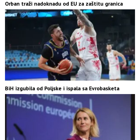
Orban traži nadoknadu od EU za zaštitu granica
BiH izgubila od Poljske i ispala sa Evrobasketa