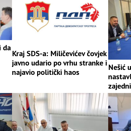
i da
Kraj SDS-a: Miličevićev čovjek
javno udario po vrhu stranke i
Nešić 
najavio politički haos
nastav
zajedni
snažna 