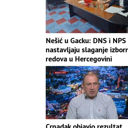
Nešić u Gacku: DNS i NPS
nastavljaju slaganje izbor
redova u Hercegovini
Crnadak objavio rezultat