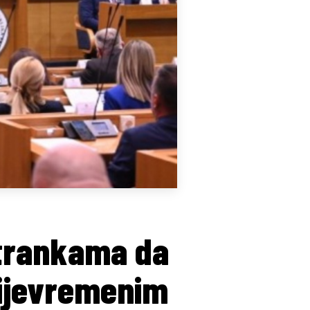
strankama da
rijevremenim