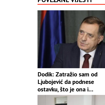
Dodik: Zatražio sam od
Ljubojević da podnese
ostavku, što je ona i
prihvatila