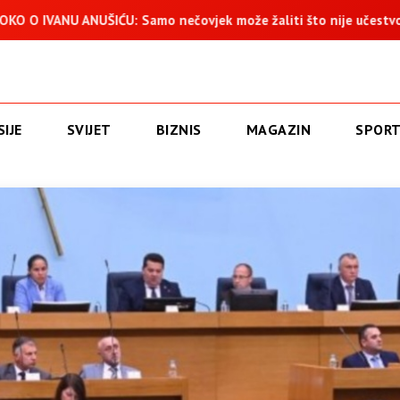
U: Samo nečovjek može žaliti što nije učestvovao u progonu 25
IJE
SVIJET
BIZNIS
MAGAZIN
SPOR