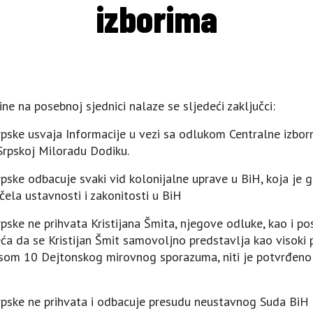
izborima
e na posebnoj sjednici nalaze se sljedeći zaključci:
rpske usvaja Informacije u vezi sa odlukom Centralne izbor
Srpskoj Miloradu Dodiku.
pske odbacuje svaki vid kolonijalne uprave u BiH, koja je g
ačela ustavnosti i zakonitosti u BiH
pske ne prihvata Kristijana Šmita, njegove odluke, kao i po
a da se Kristijan Šmit samovoljno predstavlja kao visoki p
som 10 Dejtonskog mirovnog sporazuma, niti je potvrđeno 
rpske ne prihvata i odbacuje presudu neustavnog Suda BiH 