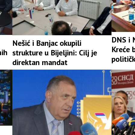
DNS i 
Nešić i Banjac okupili
Kreće b
nih
strukture u Bijeljini: Cilj je
politič
direktan mandat