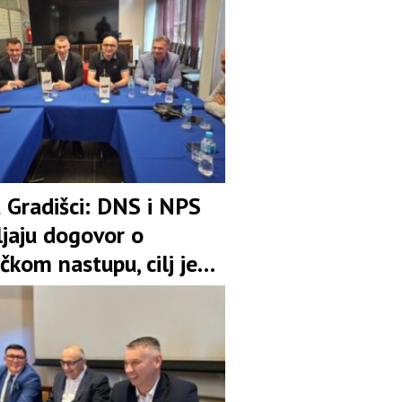
u Gradišci: DNS i NPS
ljaju dogovor o
čkom nastupu, cilj je
pozicija u koaliciji