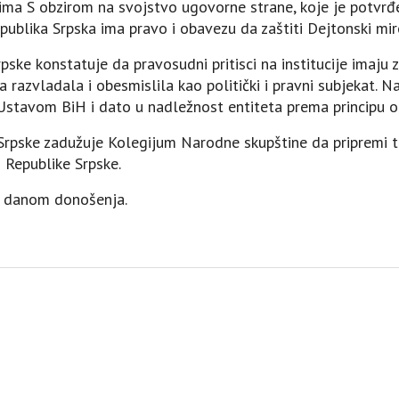
ma S obzirom na svojstvo ugovorne strane, koje je potvrđe
Republika Srpska ima pravo i obavezu da zaštiti Dejtonski mi
pske konstatuje da pravosudni pritisci na institucije imaju 
a razvladala i obesmislila kao politički i pravni subjekat. 
 Ustavom BiH i dato u nadležnost entiteta prema principu o
Srpske zadužuje Kolegijum Narodne skupštine da pripremi t
 Republike Srpske.
gu danom donošenja.