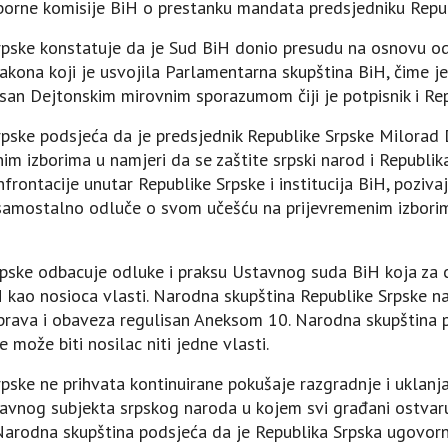
izborne komisije BiH o prestanku mandata predsjedniku Rep
rpske konstatuje da je Sud BiH donio presudu na osnovu o
zakona koji je usvojila Parlamentarna skupština BiH, čime je
isan Dejtonskim mirovnim sporazumom čiji je potpisnik i Re
rpske podsjeća da je predsjednik Republike Srpske Milorad
m izborima u namjeri da se zaštite srpski narod i Republik
rontacije unutar Republike Srpske i institucija BiH, pozivaj
 samostalno odluče o svom učešću na prijevremenim izbori
pske odbacuje odluke i praksu Ustavnog suda BiH koja za c
 kao nosioca vlasti. Narodna skupština Republike Srpske na
m prava i obaveza regulisan Aneksom 10. Narodna skupština 
 može biti nosilac niti jedne vlasti.
pske ne prihvata kontinuirane pokušaje razgradnje i uklanj
avnog subjekta srpskog naroda u kojem svi građani ostvaruj
Narodna skupština podsjeća da je Republika Srpska ugovo