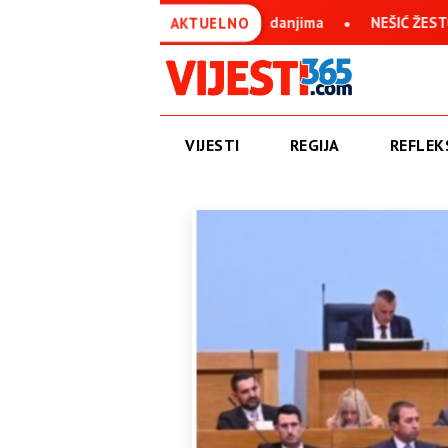
avan uprkos svim stradanjima
NEŠIĆ ŽESTOKO O IVANU ANUŠIĆ
AKTUELNO
VIJESTI
REGIJA
REFLEKS