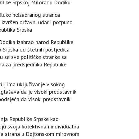
ublike Srpskoj Miloradu Dodiku
dluke neizabranog stranca
 izvršen državni udar i potpuno
publika Srpska
 Dodika izabrao narod Republike
a Srpska od štetnih posljedica
u se sve političke stranke sa
ma za predsjednika Republike
ilj ima uključivanje visokog
glašava da je visoki predstavnik
podsjeća da visoki predstavnik
anja Republike Srpske kao
u svoja kolektivna i individualna
rna strana u Dejtonskom mirovnom