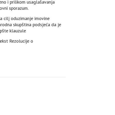
no i prilikom usaglašavanja
rovni sporazum.
za cilj oduzimanje imovine
Narodna skupština podsjeća da je
pšte klauzule
ekst Rezolucije o