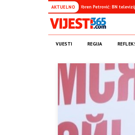
nica
Obren Petrović: BN televizija ne informiše objektivno,
AKTUELNO
VIJESTI
REGIJA
REFLEKS