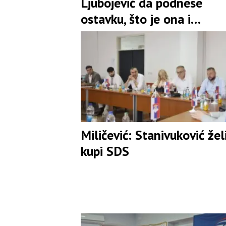
Ljubojević da podnese
ostavku, što je ona i
prihvatila
Miličević: Stanivuković žel
kupi SDS