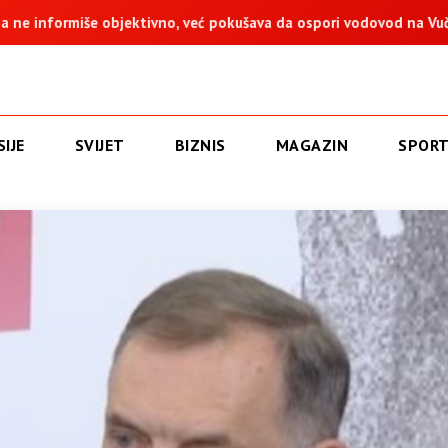
 već pokušava da ospori vodovod na Vučijaku
Dodik: Zukan Hel
IJE
SVIJET
BIZNIS
MAGAZIN
SPOR