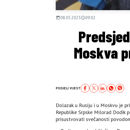
08.05.2025
09:02
Predsjed
Moskva pr
PODJELI VIJEST
Dolazak u Rusiju i u Moskvu je pri
Republike Srpske Milorad Dodik po
prisustvovati svečanosti povodo