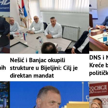
DNS i 
Nešić i Banjac okupili
Kreće b
nih
strukture u Bijeljini: Cilj je
politič
direktan mandat