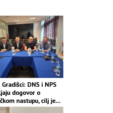
u Gradišci: DNS i NPS
ljaju dogovor o
čkom nastupu, cilj je
pozicija u koaliciji