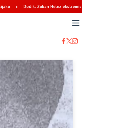
ez ekstremista koji svaku priliku koristi za netrpeljivost prema 
T