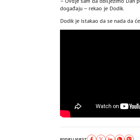
– Ovdje sam da obilježimo Dan p
događaju – rekao je Dodik.
Dodik je istakao da se nada da će 
PODJELI VIJEST