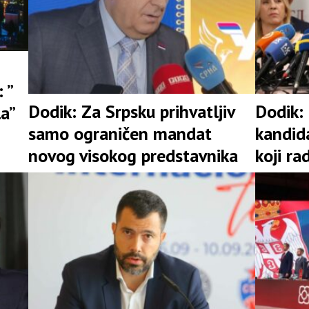
 ”
Dodik: Za Srpsku prihvatljiv
Dodik:
la”
samo ograničen mandat
kandid
novog visokog predstavnika
koji ra