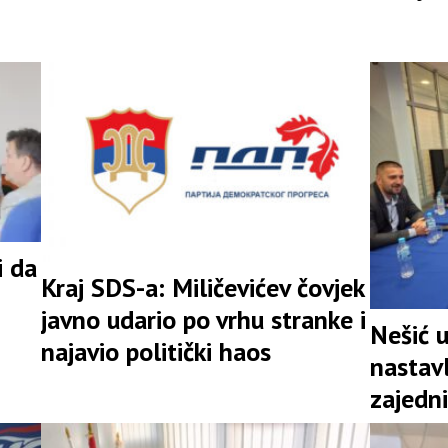
rezultatu
i da
Kraj SDS-a: Miličevićev čovjek
javno udario po vrhu stranke i
Nešić 
najavio politički haos
nastav
zajedni
snažna 