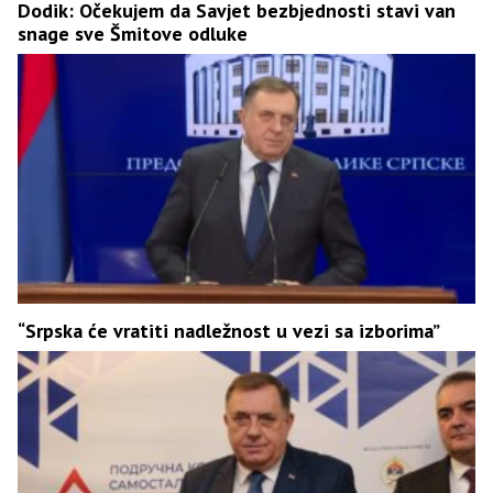
Dodik: Očekujem da Savjet bezbjednosti stavi van
snage sve Šmitove odluke
“Srpska će vratiti nadležnost u vezi sa izborima”