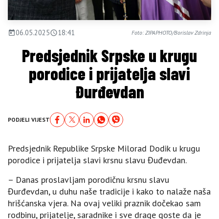
06.05.2025
18:41
Foto: ZIPAPHOTO/Borislav Zdrinja
Predsjednik Srpske u krugu
porodice i prijatelja slavi
Đurđevdan
PODJELI VIJEST
Predsjednik Republike Srpske Milorad Dodik u krugu
porodice i prijatelja slavi krsnu slavu Đuđevdan.
– Danas proslavljam porodičnu krsnu slavu
Đurđevdan, u duhu naše tradicije i kako to nalaže naša
hrišćanska vjera. Na ovaj veliki praznik dočekao sam
rodbinu, prijatelje, saradnike i sve drage goste da je