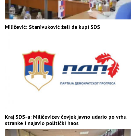
Miličević: Stanivuković želi da kupi SDS
Kraj SDS-a: Miličevićev čovjek javno udario po vrhu
stranke i najavio politički haos