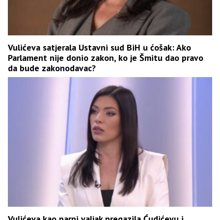
Vulićeva satjerala Ustavni sud BiH u ćošak: Ako
Parlament nije donio zakon, ko je Šmitu dao pravo
da bude zakonodavac?
Vulićeva kao parni valjak pregazila Ćudićevu i