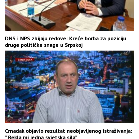
DNS i NPS zbijaju redove: Kreće borba za poziciju
druge političke snage u Srpskoj
Crnadak objavio rezultat neobjavljenog istraživanja:
” Rekla mi jedna svjetska sila”