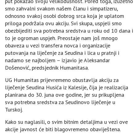
put pokazao svoju velikodušnost. Pored toga, izuzetno
smo zahvalni svakom našem članu i simpatizeru,
odnosno svakoj osobi dobrog srca koja je uplatom
priloga podržala ovu akciju. Svi skupa, uspjeli smo
obezbijediti sva potrebna sredstva u roku od 10 dana i
to je ogroman uspjeh. Preostaje nam još mnogo
obaveza u vezi transfera novca i organizacije
putovanja na liječenje za Seudina i lica u pratnji i
nadamo se najboljem – izjavio je Aleksandar
Došenović, predsjednik Humanitasa.
UG Humanitas prijevremeno obustavlja akciju za
liječenje Seudina Husića iz Kalesije, čija je realizacija
planirana do 30. juna ove godine, jer su prikupljena
sva potrebna sredstva za Seudinovo liječenje u
Turskoj.
Kako su naglasili, o svim bitnim detaljima u vezi ove
akcije javnost će biti blagovremeno obaviještena.