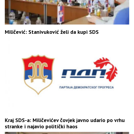
Miličević: Stanivuković želi da kupi SDS
Kraj SDS-a: Miličevićev čovjek javno udario po vrhu
stranke i najavio politički haos