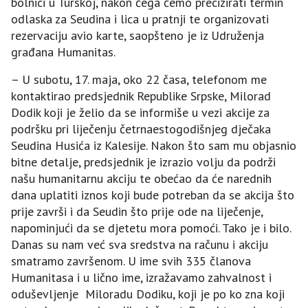
bolnici u Turskoj, nakon čega ćemo precizirati termin
odlaska za Seudina i lica u pratnji te organizovati
rezervaciju avio karte, saopšteno je iz Udruženja
građana Humanitas.
– U subotu, 17. maja, oko 22 časa, telefonom me
kontaktirao predsjednik Republike Srpske, Milorad
Dodik koji je želio da se informiše u vezi akcije za
podršku pri liječenju četrnaestogodišnjeg dječaka
Seudina Husića iz Kalesije. Nakon što sam mu objasnio
bitne detalje, predsjednik je izrazio volju da podrži
našu humanitarnu akciju te obećao da će narednih
dana uplatiti iznos koji bude potreban da se akcija što
prije završi i da Seudin što prije ode na liječenje,
napominjući da se djetetu mora pomoći. Tako je i bilo.
Danas su nam već sva sredstva na računu i akciju
smatramo završenom. U ime svih 335 članova
Humanitasa i u lično ime, izražavamo zahvalnost i
oduševljenje Miloradu Dodiku, koji je po ko zna koji