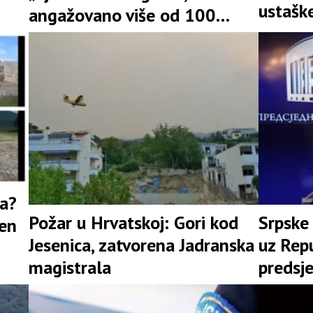
ustašk
angažovano više od 100
spremn
vatrogasaca(VIDEO)
ja?
Požar u Hrvatskoj: Gori kod
Srpske 
jen
Jesenica, zatvorena Јadranska
uz Repu
magistrala
predsj