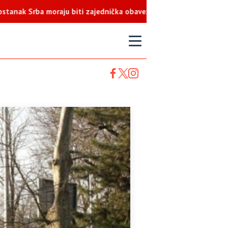
a moraju biti zajednička obaveza
T