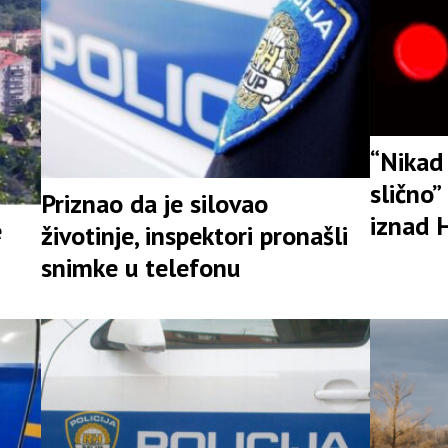
“Nikad
slično
Priznao da je silovao
iznad 
e
životinje, inspektori pronašli
građan
i
snimke u telefonu