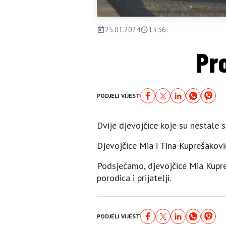
25.01.2024
13:36
Pr
PODJELI VIJEST
Dvije djevojčice koje su nestale s
Djevojčice Mia i Tina Kuprešakovi
Podsjećamo, djevojčice Mia Kupreš
porodica i prijatelji.
PODJELI VIJEST