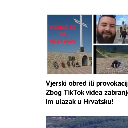
izazivanje podjela
Vjerski obred ili provokaci
Zbog TikTok videa zabran
im ulazak u Hrvatsku!