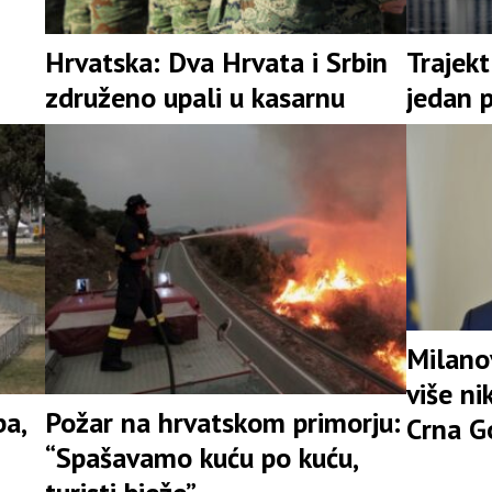
Hrvatska: Dva Hrvata i Srbin
Trajekt
združeno upali u kasarnu
jedan 
Milanov
više ni
ba,
Požar na hrvatskom primorju:
Crna G
“Spašavamo kuću po kuću,