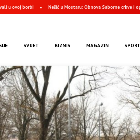
borbi
Nešić u Mostaru: Obnova Saborne crkve i opstanak Srb
IJE
SVIJET
BIZNIS
MAGAZIN
SPOR