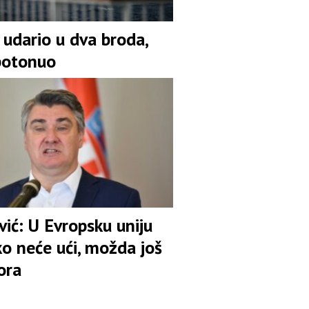
 udario u dva broda,
potonuo
ić: U Evropsku uniju
ko neće ući, možda još
ora