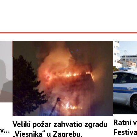
Ratni v
Veliki požar zahvatio zgradu
ve i
Festiv
„Vjesnika“ u Zagrebu,