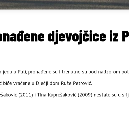
onađene djevojčice iz P
rijedu u Puli, pronađene su i trenutno su pod nadzorom poli
ć biće vraćene u Dječji dom Ruže Petrović.
aković (2011) i Tina Kuprešaković (2009) nestale su u srijed