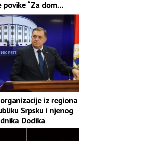
e povike “Za dom
i!”
organizacije iz regiona
bliku Srpsku i njenog
ednika Dodika