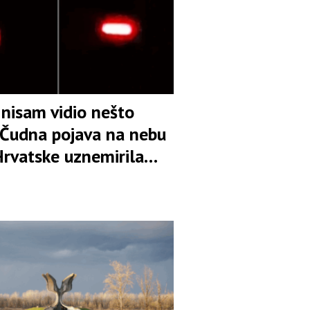
 nisam vidio nešto
” Čudna pojava na nebu
Hrvatske uznemirila
e VIDEO