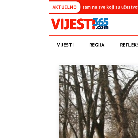
 je simbol pobjede – Ponosan sam na sve koji su učestvovali u ovoj 
AKTUELNO
VIJESTI
REGIJA
REFLEKS