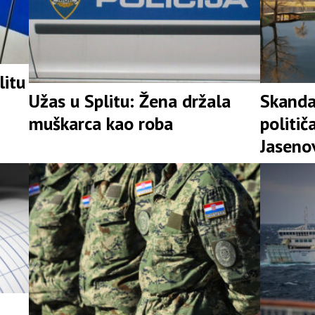
litu
Užas u Splitu: Žena držala
Skanda
muškarca kao roba
političa
Jaseno