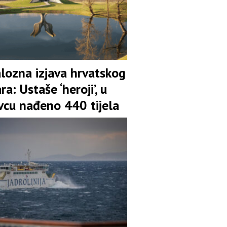
lozna izjava hrvatskog
ra: Ustaše ‘heroji’, u
vcu nađeno 440 tijela