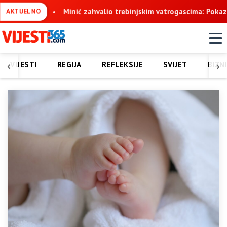
o
Minić zahvalio trebinjskim vatrogascima: Pokazali ste nadlju
AKTUELNO
‹
›
VIJESTI
REGIJA
REFLEKSIJE
SVIJET
BIZN