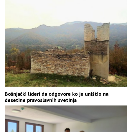
Bošnjački lideri da odgovore ko je uništio na
desetine pravoslavnih svetinja