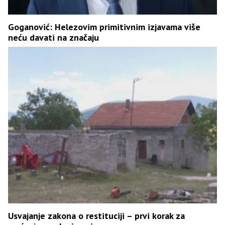
Goganović: Helezovim primitivnim izjavama više
neću davati na značaju
Usvajanje zakona o restituciji – prvi korak za