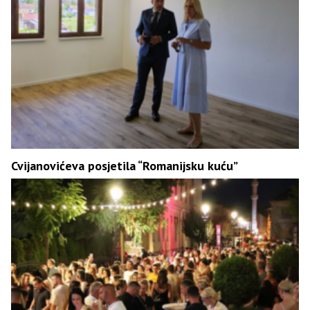
Cvijanovićeva posjetila “Romanijsku kuću”