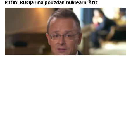
Putin: Rusija ima pouzdan nuklearni štit
Sijarto: Nafta opet stiže u Mađarsku, očekujemo da
Ukrajina ne napada više