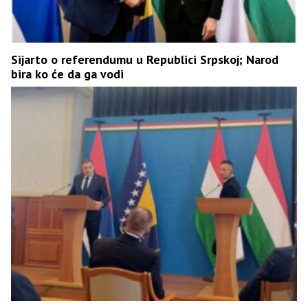
Sijarto o referendumu u Republici Srpskoj; Narod
bira ko će da ga vodi