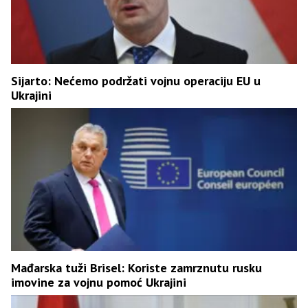
Sijarto: Nećemo podržati vojnu operaciju EU u
Ukrajini
Mađarska tuži Brisel: Koriste zamrznutu rusku
imovine za vojnu pomoć Ukrajini