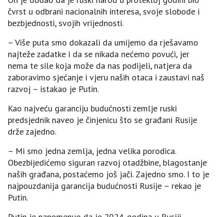
čvrst u odbrani nacionalnih interesa, svoje slobode i
bezbjednosti, svojih vrijednosti.
– Više puta smo dokazali da umijemo da rješavamo
najteže zadatke i da se nikada nećemo povući, jer
nema te sile koja može da nas podijeli, natjera da
zaboravimo sjećanje i vjeru naših otaca i zaustavi naš
razvoj – istakao je Putin.
Kao najveću garanciju budućnosti zemlje ruski
predsjednik naveo je činjenicu što se građani Rusije
drže zajedno.
– Mi smo jedna zemlja, jedna velika porodica.
Obezbijedićemo siguran razvoj otadžbine, blagostanje
naših građana, postaćemo još jači. Zajedno smo. I to je
najpouzdanija garancija budućnosti Rusije – rekao je
Putin.
Putin je napomenuo da je 2024. godina u Rusiji