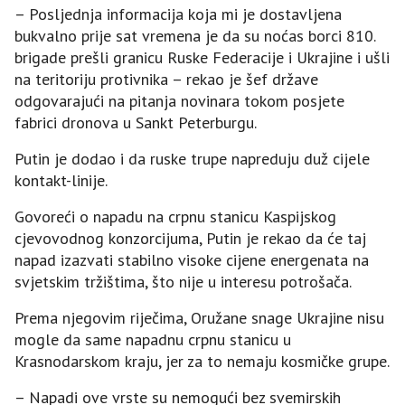
– Posljednja informacija koja mi je dostavljena
bukvalno prije sat vremena je da su noćas borci 810.
brigade prešli granicu Ruske Federacije i Ukrajine i ušli
na teritoriju protivnika – rekao je šef države
odgovarajući na pitanja novinara tokom posjete
fabrici dronova u Sankt Peterburgu.
Putin je dodao i da ruske trupe napreduju duž cijele
kontakt-linije.
Govoreći o napadu na crpnu stanicu Kaspijskog
cjevovodnog konzorcijuma, Putin je rekao da će taj
napad izazvati stabilno visoke cijene energenata na
svjetskim tržištima, što nije u interesu potrošača.
Prema njegovim riječima, Oružane snage Ukrajine nisu
mogle da same napadnu crpnu stanicu u
Krasnodarskom kraju, jer za to nemaju kosmičke grupe.
– Napadi ove vrste su nemogući bez svemirskih