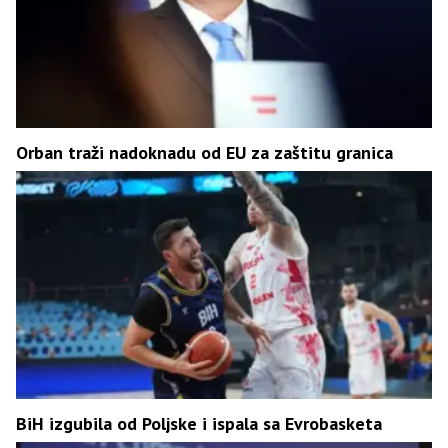
Orban traži nadoknadu od EU za zaštitu granica
BiH izgubila od Poljske i ispala sa Evrobasketa