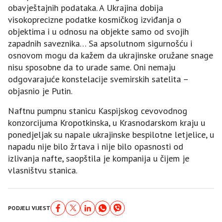
obavještajnih podataka. A Ukrajina dobija
visokoprecizne podatke kosmičkog izviđanja o
objektima i u odnosu na objekte samo od svojih
zapadnih saveznika… Sa apsolutnom sigurnošću i
osnovom mogu da kažem da ukrajinske oružane snage
nisu sposobne da to urade same. Oni nemaju
odgovarajuće konstelacije svemirskih satelita –
objasnio je Putin.
Naftnu pumpnu stanicu Kaspijskog cevovodnog
konzorcijuma Kropotkinska, u Krasnodarskom kraju u
ponedjeljak su napale ukrajinske bespilotne letjelice, u
napadu nije bilo žrtava i nije bilo opasnosti od
izlivanja nafte, saopštila je kompanija u čijem je
vlasništvu stanica.
PODJELI VIJEST