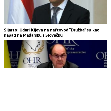
Sijarto: Udari Kijeva na naftovod “Družba” su kao
napad na Mađarsku i Slovačku
AfD-ov poslanik stao u odbranu Srba i Hrvata: Šmit
radi za usku bošnjačku elitu, Dodik je izabran – Šmit