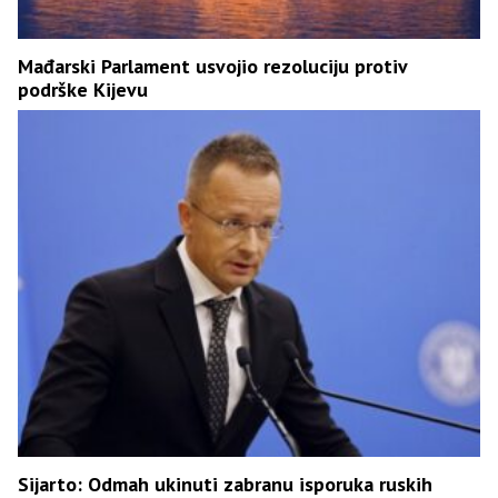
Mađarski Parlament usvojio rezoluciju protiv
podrške Kijevu
Sijarto: Odmah ukinuti zabranu isporuka ruskih