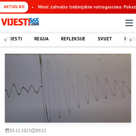
tvo
Minić zahvalio trebinjskim vatrogascima: Pokazali ste nadl
AKTUELNO
‹
›
VIJESTI
REGIJA
REFLEKSIJE
SVIJET
BIZN
03.11.2025
09:22