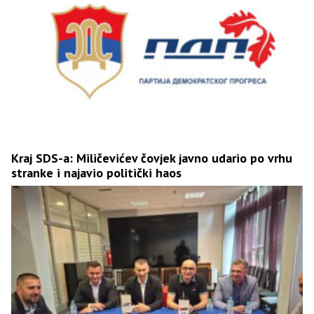
Kraj SDS-a: Miličevićev čovjek javno udario po vrhu
stranke i najavio politički haos