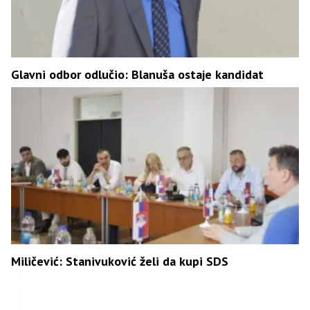
Glavni odbor odlučio: Blanuša ostaje kandidat
Miličević: Stanivuković želi da kupi SDS