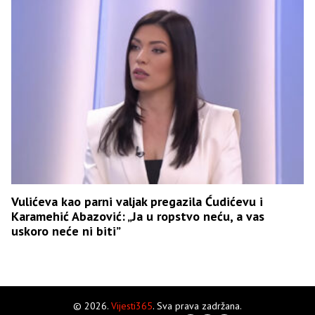
Vulićeva kao parni valjak pregazila Ćudićevu i
Karamehić Abazović: „Ja u ropstvo neću, a vas
uskoro neće ni biti”
© 2026.
Vijesti365
. Sva prava zadržana.