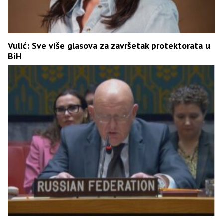
Vulić: Sve više glasova za završetak protektorata u
BiH