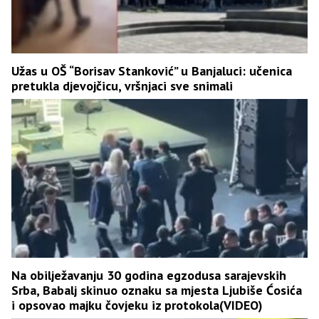
Užas u OŠ “Borisav Stanković” u Banjaluci: učenica
pretukla djevojčicu, vršnjaci sve snimali
Na obilježavanju 30 godina egzodusa sarajevskih
Srba, Babalj skinuo oznaku sa mjesta Ljubiše Ćosića
i opsovao majku čovjeku iz protokola(VIDEO)