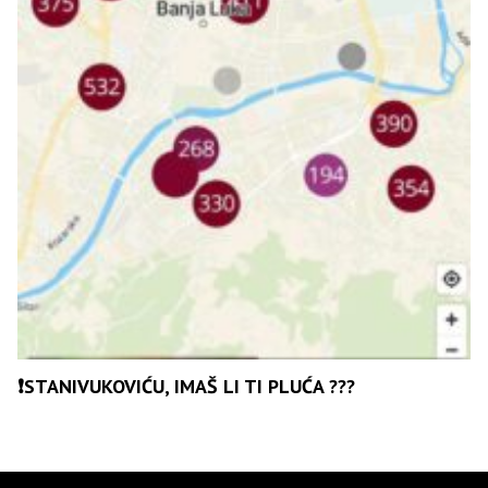
❗️STANIVUKOVIĆU, IMAŠ LI TI PLUĆA ???