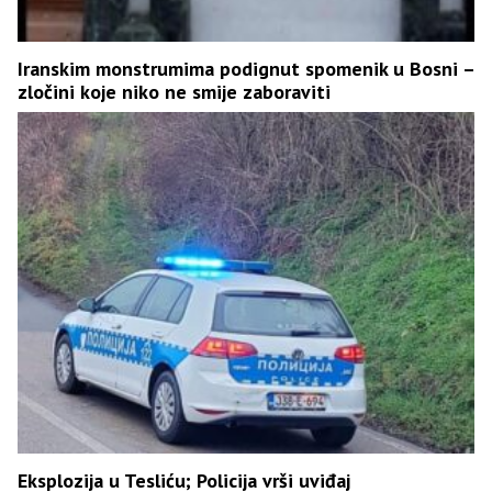
Iranskim monstrumima podignut spomenik u Bosni –
zločini koje niko ne smije zaboraviti
Eksplozija u Tesliću; Policija vrši uviđaj