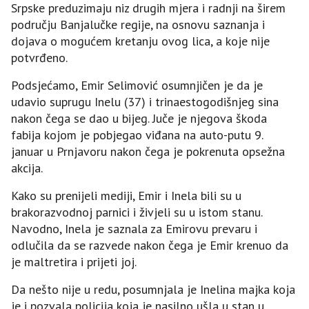
Srpske preduzimaju niz drugih mjera i radnji na širem
području Banjalučke regije, na osnovu saznanja i
dojava o mogućem kretanju ovog lica, a koje nije
potvrđeno.
Podsjećamo, Еmir Selimović osumnjičen je da je
udavio suprugu Inelu (37) i trinaestogodišnjeg sina
nakon čega se dao u bijeg. Juče je njegova škoda
fabija kojom je pobjegao viđana na auto-putu 9.
januar u Prnjavoru nakon čega je pokrenuta opsežna
akcija.
Kako su prenijeli mediji, Еmir i Inela bili su u
brakorazvodnoj parnici i živjeli su u istom stanu.
Navodno, Inela je saznala za Еmirovu prevaru i
odlučila da se razvede nakon čega je Еmir krenuo da
je maltretira i prijeti joj.
Da nešto nije u redu, posumnjala je Inelina majka koja
je i pozvala policija koja je nasilno ušla u stan u