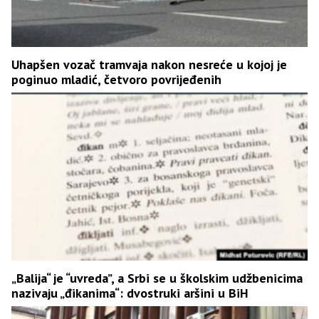
Uhapšen vozač tramvaja nakon nesreće u kojoj je
poginuo mladić, četvoro povrijeđenih
„Balija“ je “uvreda”, a Srbi se u školskim udžbenicima
nazivaju „đikanima“: dvostruki aršini u BiH