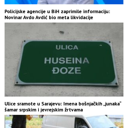
Policijske agencije u BiH zaprimile informaciju:
Novinar Avdo Avdić bio meta likvidacije
Ulice sramote u Sarajevu: Imena bošnjačkih „junaka“
šamar srpskim i jevrejskim žrtvama