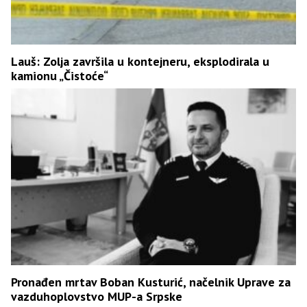
Lauš: Zolja završila u kontejneru, eksplodirala u
kamionu „Čistoće“
Pronađen mrtav Boban Kusturić, načelnik Uprave za
vazduhoplovstvo MUP-a Srpske