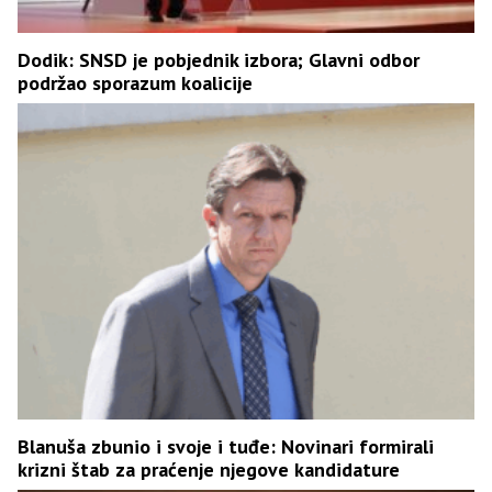
Dodik: SNSD je pobjednik izbora; Glavni odbor
podržao sporazum koalicije
Blanuša zbunio i svoje i tuđe: Novinari formirali
krizni štab za praćenje njegove kandidature