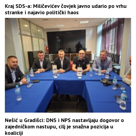
Kraj SDS-a: Miličevićev čovjek javno udario po vrhu
stranke i najavio politički haos
Nešić u Gradišci: DNS i NPS nastavljaju dogovor o
zajedničkom nastupu, cilj je snažna pozicija u
koaliciji