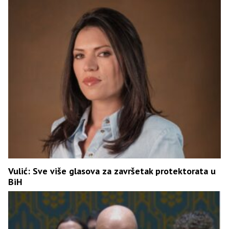
Vulić: Sve više glasova za završetak protektorata u
BiH