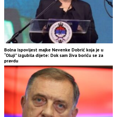
Bolna ispovijest majke Nevenke Dobrić koja je u
“Oluji” izgubila dijete: Dok sam živa boriću se za
pravdu