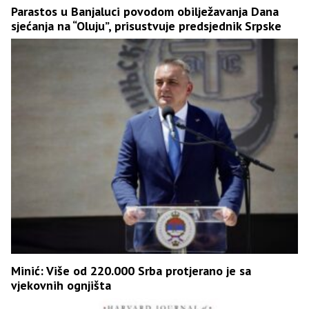
Parastos u Banjaluci povodom obilježavanja Dana
sjećanja na “Oluju”, prisustvuje predsjednik Srpske
Minić: Više od 220.000 Srba protjerano je sa
vjekovnih ognjišta