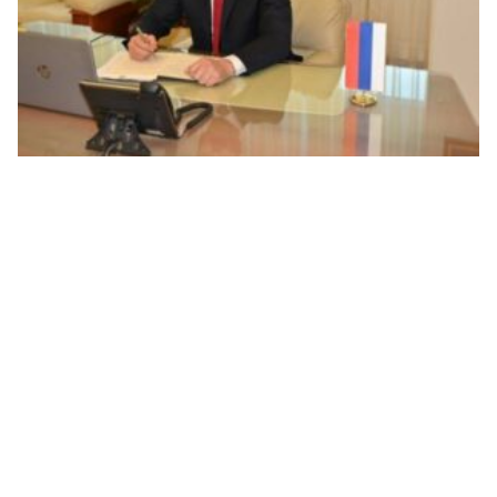
Selak: Stradanje u “Oluji” obavezuje nas da istrajemo
u traženju pravde