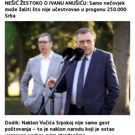
NEŠIĆ ŽESTOKO O IVANU ANUŠIĆU: Samo nečovjek
može žaliti što nije učestvovao u progonu 250.000
Srba
Dodik: Naklon Vučića Srpskoj nije samo gest
poštovanja – to je naklon narodu koji je ostao