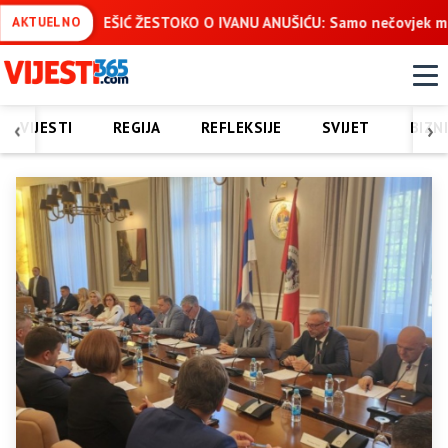
 IVANU ANUŠIĆU: Samo nečovjek može žaliti što nije učestvovao
AKTUELNO
‹
›
VIJESTI
REGIJA
REFLEKSIJE
SVIJET
BIZN