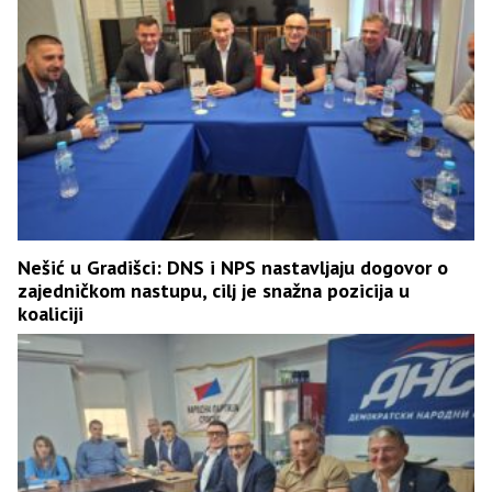
Nešić u Gradišci: DNS i NPS nastavljaju dogovor o
zajedničkom nastupu, cilj je snažna pozicija u
koaliciji