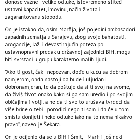
donose važne i velike odluke, istovremeno štiteći
ustavni kapacitet, imovinu, način života i
zagarantovanu slobodu.
On je istakao da, osim Marfija, još pojedini ambasadori
zapadnih zemalja u Sarajevu, zbog svoje bahatosti,
arogancije, laži i devastirajućih poteza po
ustavnopravni predak u državnoj zajednici BiH, mogu
biti svrstani u grupu karakterno malih ljudi.
“Ako ti gost, čak i nepozvan, dođe u kuću sa dobrom
namjerom, onda nastoji da bude i uljudan i
dobronamjeran, te da poštuje da si ti svoj na svome,
da živiš život onako kako si ga sam uredio i po svojim
običajima i volji, a ne da ti sve to urušava tvrdeći da
više brine o tebi i porodici nego ti sam i da će u tom
smislu donijeti i neke odluke iako na to nema nikakvo
pravo”, naveo je Šekara.
On je ocijenio da se u BiH i Šmit, i Marfi i još neki