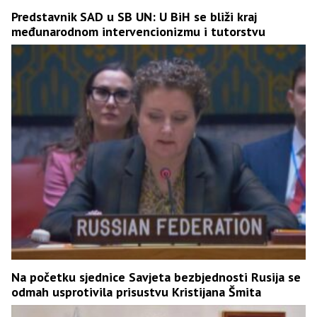
Predstavnik SAD u SB UN: U BiH se bliži kraj
međunarodnom intervencionizmu i tutorstvu
Na početku sjednice Savjeta bezbjednosti Rusija se
odmah usprotivila prisustvu Kristijana Šmita