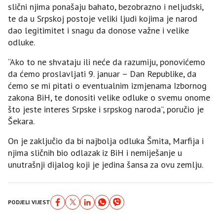
slični njima ponašaju bahato, bezobrazno i neljudski,
te da u Srpskoj postoje veliki ljudi kojima je narod
dao legitimitet i snagu da donose važne i velike
odluke.
“Ako to ne shvataju ili neće da razumiju, ponovićemo
da ćemo proslavljati 9. januar – Dan Republike, da
ćemo se mi pitati o eventualnim izmjenama Izbornog
zakona BiH, te donositi velike odluke o svemu onome
što jeste interes Srpske i srpskog naroda”, poručio je
Šekara.
On je zaključio da bi najbolja odluka Šmita, Marfija i
njima sličnih bio odlazak iz BiH i nemiješanje u
unutrašnji dijalog koji je jedina šansa za ovu zemlju.
PODJELI VIJEST