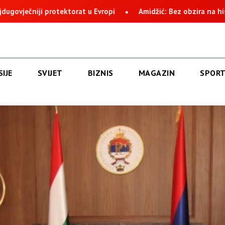
Amidžić: Bez obzira na histeriju i nervozu, Suljagić i instit
IJE
SVIJET
BIZNIS
MAGAZIN
SPOR