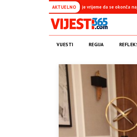
 Krajnje vrijeme da se okonča najdugovječniji protektorat u Evropi
AKTUELNO
VIJESTI
REGIJA
REFLEKS