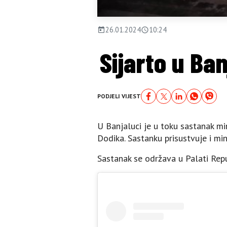
26.01.2024
10:24
Sijarto u Ba
PODJELI VIJEST
U Banjaluci je u toku sastanak mi
Dodika. Sastanku prisustvuje i mi
Sastanak se održava u Palati Repu