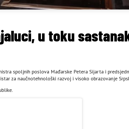
njaluci, u toku sastan
nistra spoljnih poslova Mađarske Petera Sijarta i predsjed
nistar za naučnotehnološki razvoj i visoko obrazovanje Srps
blike.