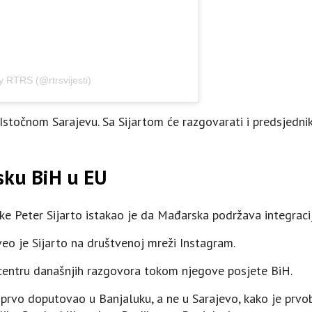
y RTRS (@rtrsvijesti)
u Istočnom Sarajevu. Sa Sijartom će razgovarati i predsjed
asku BiH u EU
ke Peter Sijarto istakao je da Mađarska podržava integraci
eo je Sijarto na društvenoj mreži Instagram.
u centru današnjih razgovora tokom njegove posjete BiH.
 prvo doputovao u Banjaluku, a ne u Sarajevo, kako je prvobi