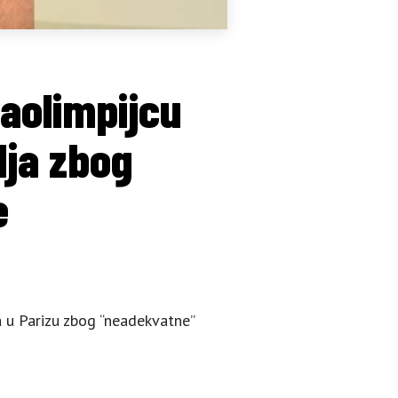
aolimpijcu
ja zbog
e
 u Parizu zbog “neadekvatne”