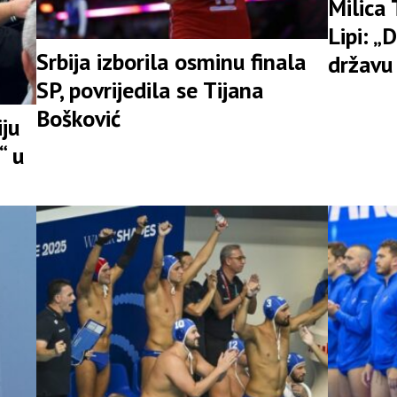
Milica 
Lipi: „
Srbija izborila osminu finala
državu 
SP, povrijedila se Tijana
Bošković
ju
“ u