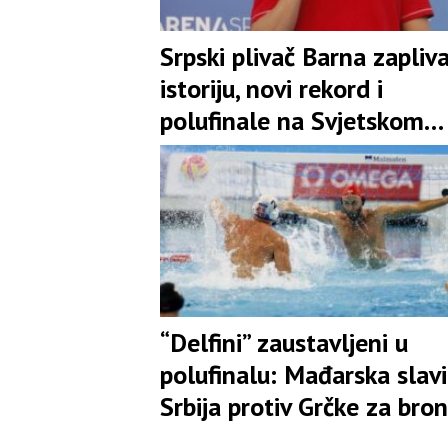
Srpski plivač Barna zapliv
istoriju, novi rekord i
polufinale na Svjetskom
prvenstvu
“Delfini” zaustavljeni u
polufinalu: Mađarska slavi
Srbija protiv Grčke za bro