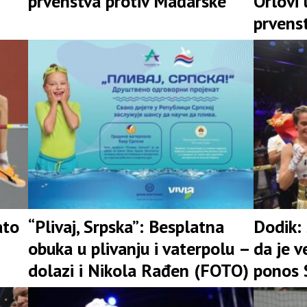
prvenstva protiv Mađarske
Orlovi 
prvens
ato
“Plivaj, Srpska”: Besplatna
Dodik: 
obuka u plivanju i vaterpolu –
da je 
dolazi i Nikola Rađen (FOTO)
ponos S