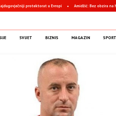
midžić: Bez obzira na histeriju i nervozu, Suljagić i institucija na 
IJE
SVIJET
BIZNIS
MAGAZIN
SPOR