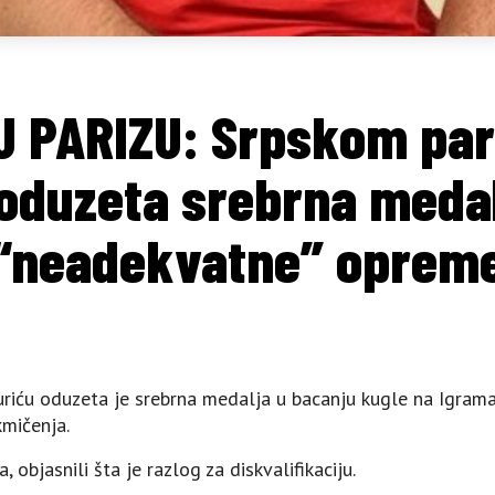
 PARIZU: Srpskom par
 oduzeta srebrna medal
“neadekvatne” oprem
riću oduzeta je srebrna medalja u bacanju kugle na Igrama
kmičenja.
, objasnili šta je razlog za diskvalifikaciju.