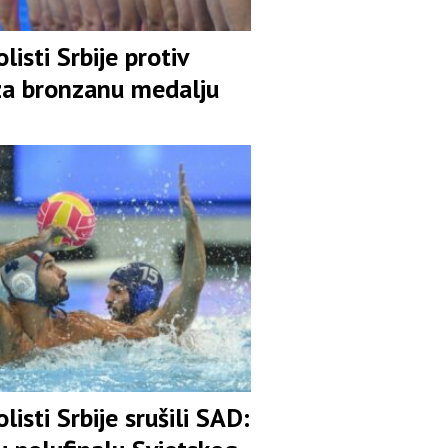
listi Srbije protiv
za bronzanu medalju
listi Srbije srušili SAD: