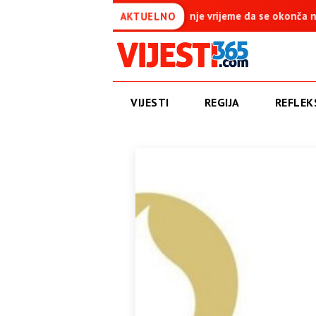
 vrijeme da se okonča najdugovječniji protektorat u Evropi
A
AKTUELNO
VIJESTI
REGIJA
REFLEKS