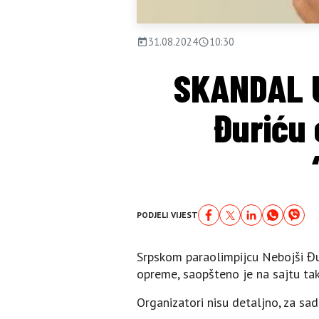
31.08.2024
10:30
SKANDAL U
Đuriću
PODJELI VIJEST
Srpskom paraolimpijcu Nebojši Đu
opreme, saopšteno je na sajtu ta
Organizatori nisu detaljno, za sada