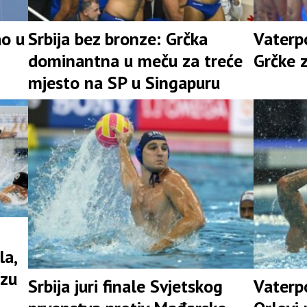
ao u
Srbija bez bronze: Grčka
Vaterpo
dominantna u meču za treće
Grčke 
mjesto na SP u Singapuru
la,
nzu
Srbija juri finale Svjetskog
Vaterpo