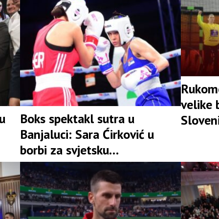
Rukomet
velike 
lu
Boks spektakl sutra u
Sloveni
Banjaluci: Sara Ćirković u
borbi za svjetsku
profesionalnu titulu