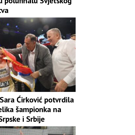
u polufinalu Svjetskog
tva
Sara Ćirković potvrdila
velika šampionka na
rpske i Srbije