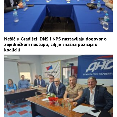
Nešić u Gradišci: DNS i NPS nastavljaju dogovor o
zajedničkom nastupu, cilj je snažna pozicija u
koaliciji