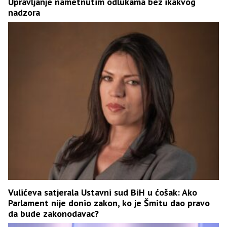
Upravljanje nametnutim odlukama bez ikakvog
nadzora
Vulićeva satjerala Ustavni sud BiH u ćošak: Ako
Parlament nije donio zakon, ko je Šmitu dao pravo
da bude zakonodavac?