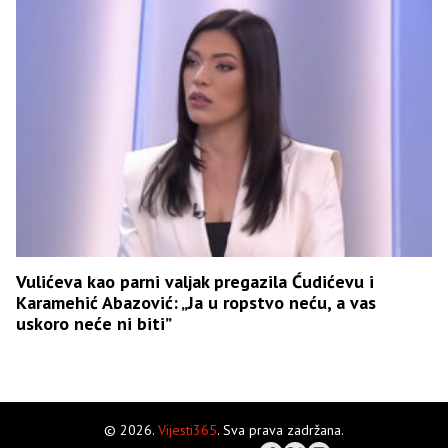
Vulićeva kao parni valjak pregazila Ćudićevu i
Karamehić Abazović: „Ja u ropstvo neću, a vas
uskoro neće ni biti”
© 2026.
Vijesti365
. Sva prava zadržana.