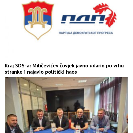
Kraj SDS-a: Miličevićev čovjek javno udario po vrhu
stranke i najavio politički haos