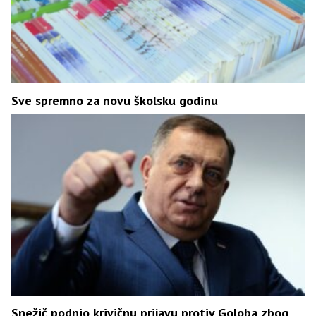
Sve spremno za novu školsku godinu
Snežič podnio krivičnu prijavu protiv Goloba zbog