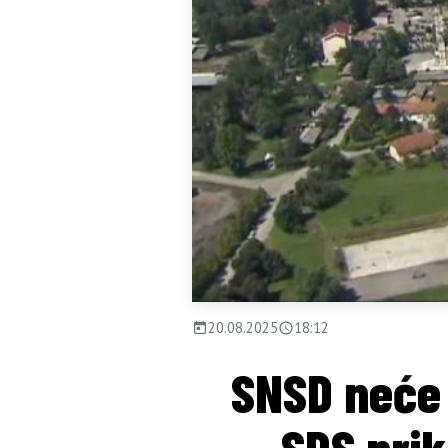
20.08.2025
18:12
SNSD neće 
SDS prik