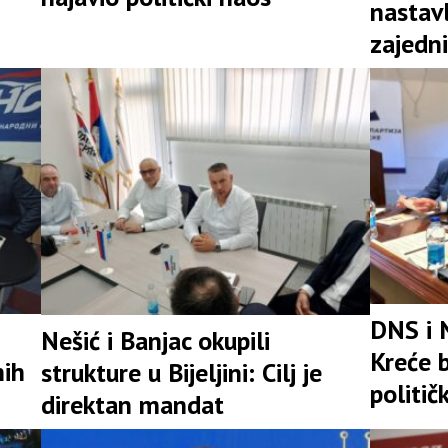
nastav
zajedni
snažna 
DNS i 
Nešić i Banjac okupili
Kreće b
nih
strukture u Bijeljini: Cilj je
politič
direktan mandat