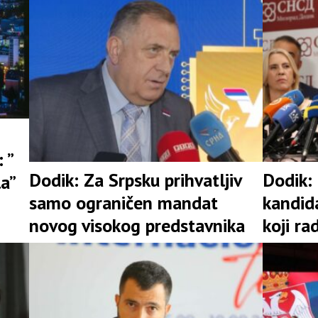
 ”
Dodik: Za Srpsku prihvatljiv
Dodik:
la”
samo ograničen mandat
kandid
novog visokog predstavnika
koji ra