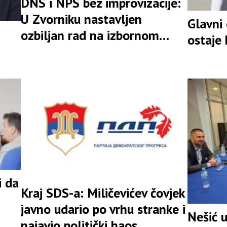
DNS i NPS bez improvizacije:
U Zvorniku nastavljen
Glavni
ozbiljan rad na izbornom
ostaje
rezultatu
i da
Kraj SDS-a: Miličevićev čovjek
javno udario po vrhu stranke i
Nešić 
najavio politički haos