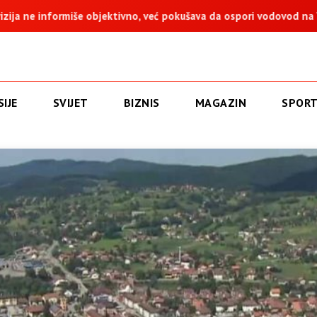
, već pokušava da ospori vodovod na Vučijaku
Dodik: Zukan He
IJE
SVIJET
BIZNIS
MAGAZIN
SPOR