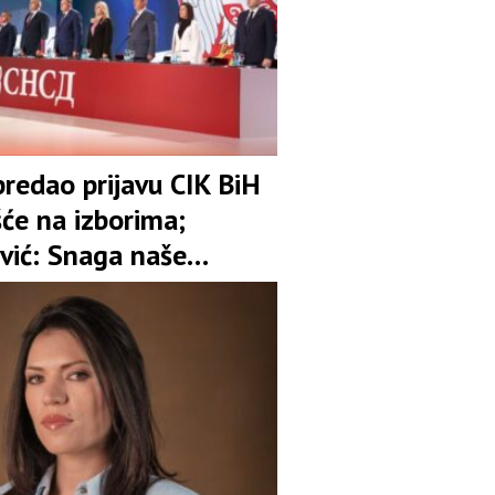
redao prijavu CIK BiH
šće na izborima;
vić: Snaga naše
 je garant stabilnosti