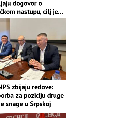
ljaju dogovor o
čkom nastupu, cilj je
pozicija u koaliciji
NPS zbijaju redove:
orba za poziciju druge
ke snage u Srpskoj