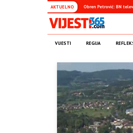
enica
Obren Petrović: BN televizija ne informiše objektivno
AKTUELNO
VIJESTI
REGIJA
REFLEKS