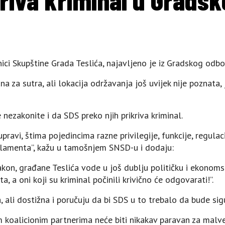
ici Skupštine Grada Teslića, najavljeno je iz Gradskog odbo
a za sutra, ali lokacija održavanja još uvijek nije poznata,
nezakonite i da SDS preko njih prikriva kriminal.
upravi, štima pojedincima razne privilegije, funkcije, regula
rlamenta”, kažu u tamošnjem SNSD-u i dodaju:
akon, građane Teslića vode u još dublju političku i ekonoms
, a oni koji su kriminal počinili krivično će odgovarati!”.
ali dostižna i poručuju da bi SDS u to trebalo da bude sig
 koalicionim partnerima neće biti nikakav paravan za malve