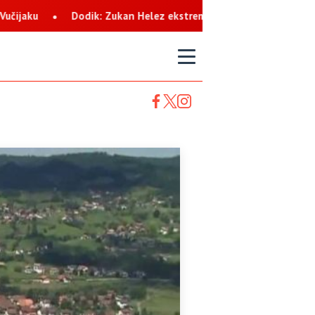
lez ekstremista koji svaku priliku koristi za netrpeljivost prema
T