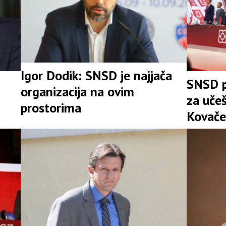
Igor Dodik: SNSD je najjača
SNSD p
organizacija na ovim
za uče
prostorima
Kovače
stranke
Srpske