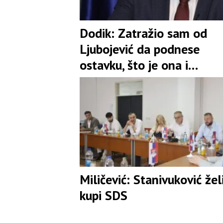
Dodik: Zatražio sam od
Ljubojević da podnese
ostavku, što je ona i
prihvatila
Miličević: Stanivuković žel
kupi SDS