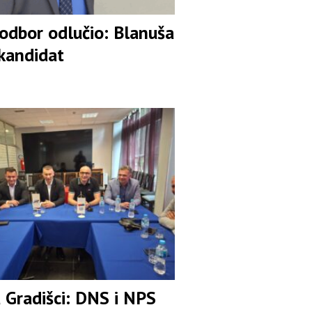
 odbor odlučio: Blanuša
 kandidat
u Gradišci: DNS i NPS