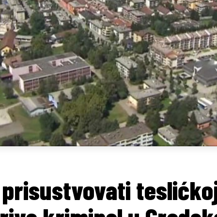
prisustvovati teslićkoj
riva kriminal u Gradsk