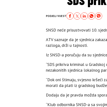
PODJELI VIJEST
SNSD neće prisustvovati 10. sjedn
ATV saznaje da je sjednica zakazan
razloga, drži u tajnosti.
Iz SNSD-a poručuju da su sjednice 
“SDS prikriva kriminal u Gradskoj 
nezakonitih sjednica lokalnog pa
“Dok oni štimaju, svjesno kršeći z
morati da plati iz gradskog budžeta
Dodaju da je pravda možda spora, 
“Klub odbornika SNSD-a sa svojim