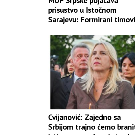
MUP Srpske pojačava
prisustvo u Istočnom
Sarajevu: Formirani timovi
rasvjetljavanje pokušaja
ubistava
Cvijanović: Zajedno sa
Srbijom trajno ćemo brani