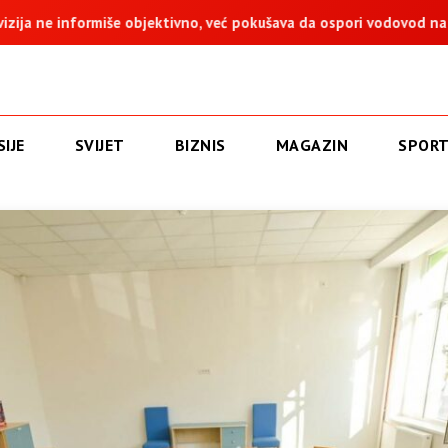
no, već pokušava da ospori vodovod na Vučijaku
Dodik: Zukan
IJE
SVIJET
BIZNIS
MAGAZIN
SPOR