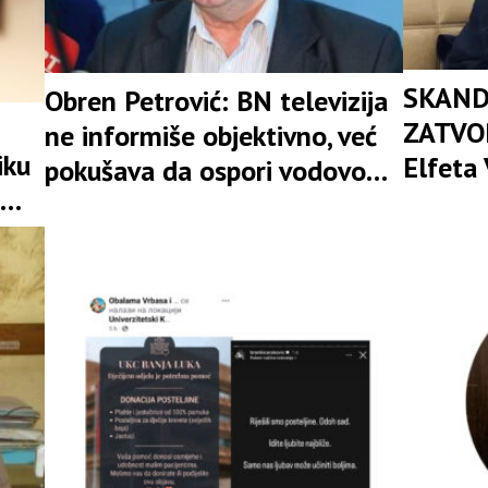
SKAND
Obren Petrović: BN televizija
ZATVOR
ne informiše objektivno, već
iku
Elfeta 
pokušava da ospori vodovod
rema
Savjet
na Vučijaku