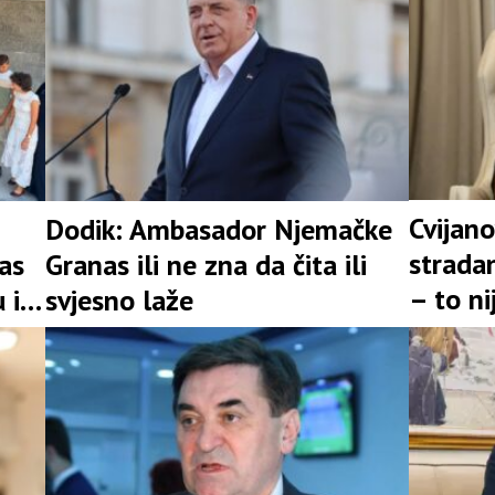
Cvijano
Dodik: Ambasador Njemačke
stradan
as
Granas ili ne zna da čita ili
– to n
 i
svjesno laže
prošlos