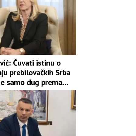
vić: Čuvati istinu o
ju prebilovačkih Srba
ije samo dug prema
ti