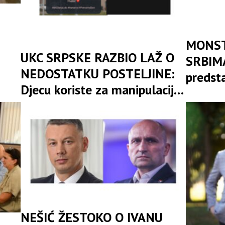
MONST
UKC SRPSKE RAZBIO LAŽ O
SRBIMA
NEDOSTATKU POSTELJINE:
predst
Djecu koriste za manipulaciju
poziva 
i jeftino skupljanje političkih
„sravnj
poena
zemlj
NEŠIĆ ŽESTOKO O IVANU