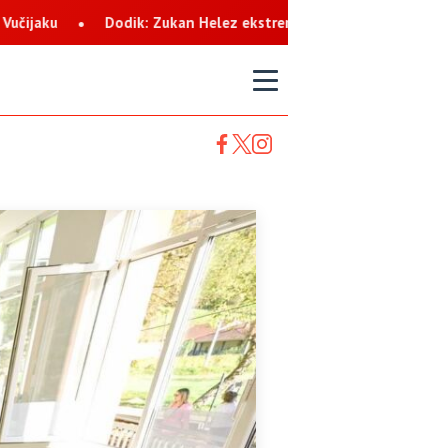
 Helez ekstremista koji svaku priliku koristi za netrpeljivost pre
T