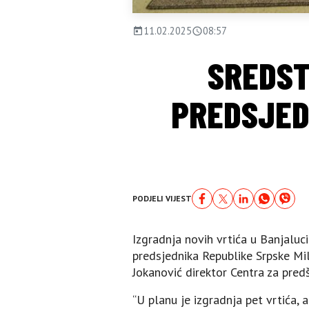
11.02.2025
08:57
SREDST
PREDSJEDN
PODJELI VIJEST
Izgradnja novih vrtića u Banjaluci
predsjednika Republike Srpske Milo
Jokanović direktor Centra za pred
“U planu je izgradnja pet vrtića, 