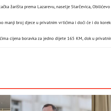
tačka žarišta prema Lazarevu, naselje Starčevica, Obilićevo 
manji broj djece u privatnim vrtićima i doći će i do korekc
ićima cijena boravka za jedno dijete 165 KM, dok u privatn