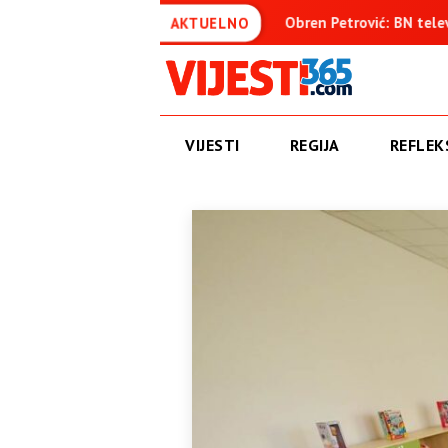
uđenica
Obren Petrović: BN televizija ne informiše objektiv
AKTUELNO
VIJESTI
REGIJA
REFLEKS