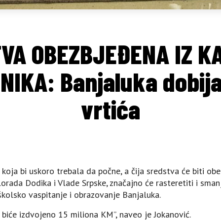
VA OBEZBJEĐENA IZ K
IKA: Banjaluka dobija
vrtića
 koja bi uskoro trebala da počne, a čija sredstva će biti ob
rada Dodika i Vlade Srpske, značajno će rasteretiti i smanji
školsko vaspitanje i obrazovanje Banjaluka.
a biće izdvojeno 15 miliona KM”, naveo je Jokanović.