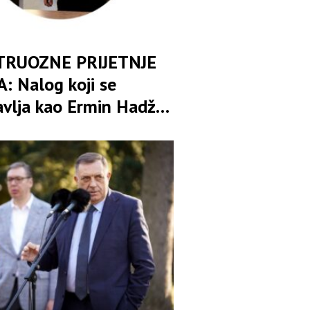
RUOZNE PRIJETNJE
: Nalog koji se
avlja kao Ermin Hadžić
na klanje, istrebljenje i
ivanje Banjaluke sa
om“