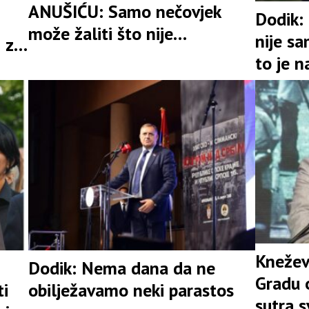
ANUŠIĆU: Samo nečovjek
Dodik:
može žaliti što nije
nije s
 za
učestvovao u progonu
to je n
250.000 Srba
ostao 
strada
Knežev
Dodik: Nema dana da ne
Gradu 
ti
obilježavamo neki parastos
sutra s