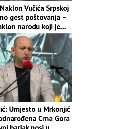
 Naklon Vučića Srpskoj
amo gest poštovanja –
aklon narodu koji je
uspravan uprkos svim
njima
ić: Umjesto u Mrkonjić
odnarođena Crna Gora
voj barjak nosi u