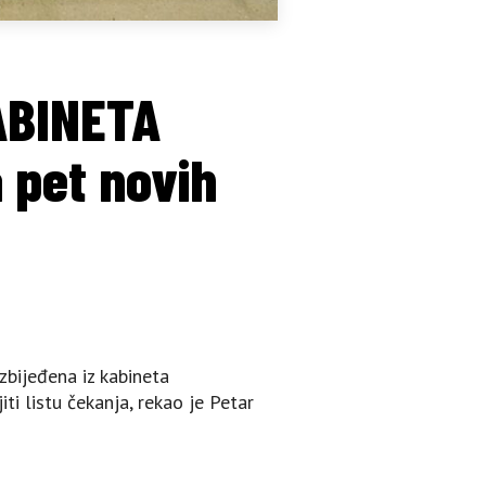
ABINETA
 pet novih
ezbijeđena iz kabineta
ti listu čekanja, rekao je Petar