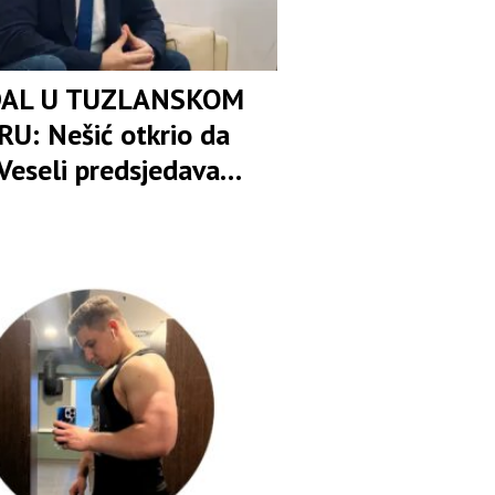
AL U TUZLANSKOM
U: Nešić otkrio da
Veseli predsjedava
om osuđenica