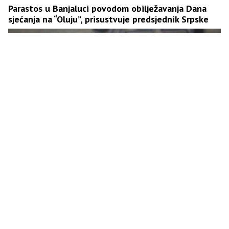
Parastos u Banjaluci povodom obilježavanja Dana
sjećanja na “Oluju”, prisustvuje predsjednik Srpske
Minić: Više od 220.000 Srba protjerano je sa
vjekovnih ognjišta