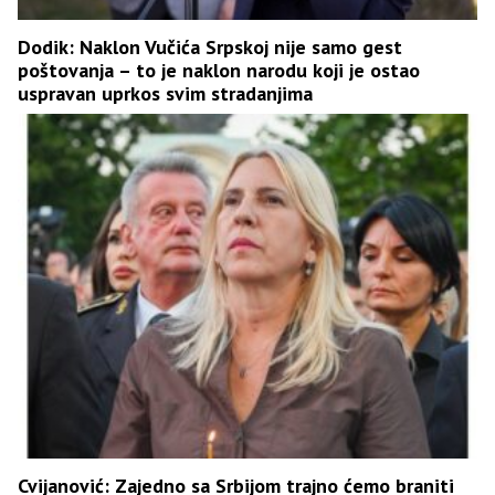
Dodik: Naklon Vučića Srpskoj nije samo gest
poštovanja – to je naklon narodu koji je ostao
uspravan uprkos svim stradanjima
Cvijanović: Zajedno sa Srbijom trajno ćemo braniti