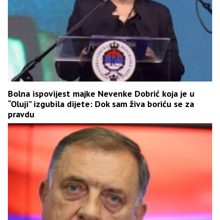
Bolna ispovijest majke Nevenke Dobrić koja je u
“Oluji” izgubila dijete: Dok sam živa boriću se za
pravdu