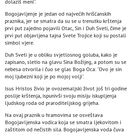
dolaziš meni”.
Bogojavljenje je jedan od najvećih hrišćanskih
praznika, jer se smatra da su se u trenutku krštenja
prvi put zajedno pojavili Otac, Sin i Duh Sveti, čime je
prvi put objavljena tajna Svete Trojice koji su postali
simbol vjere.
Duh Sveti je u obliku svjetlosnog goluba, kako je
zapisano, sletio na glavu Sina Božijeg, a potom su se
nebesa otvorila i čuo se glas Boga Oca: “Ovo je sin
moj ljubezni koji je po mojoj volji”.
Isus Hristos živio je ovozemaljski život još tri godine
poslije krštenja, ispunivši svoju misiju iskupljenja
ljudskog roda od praroditeljskog grijeha.
Na ovaj praznik u hramovima se osveštava
Bogojavljenska vodica koja se smatra ljekovitom i
zaštitom od nečistih sila. Bogojavljenska voda čuva