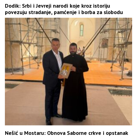
Dodik: Srbi i Јevreji narodi koje kroz istoriju
povezuju stradanje, pamćenje i borba za slobodu
Nešić u Mostaru: Obnova Saborne crkve i opstanak