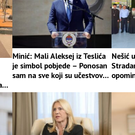
Minić: Mali Aleksej iz Teslića
Nešić u
je simbol pobjede – Ponosan
Stradan
sam na sve koji su učestvovali
opomin
a
u ovoj borbi
jedinst