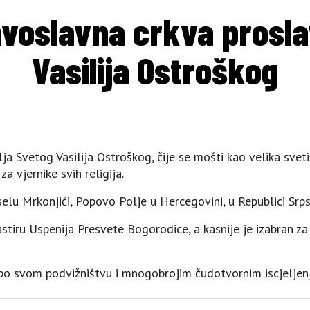
voslavna crkva prosla
Vasilija Ostroškog
ja Svetog Vasilija Ostroškog, čije se mošti kao velika svet
a vjernike svih religija.
 selu Mrkonjići, Popovo Polje u Hercegovini, u Republici Srps
tiru Uspenija Presvete Bogorodice, a kasnije je izabran z
t po svom podvižništvu i mnogobrojim čudotvornim iscjeljen