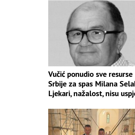
imao zakonodavna ovlašt
Vučić ponudio sve resurse
Srbije za spas Milana Sela
Ljekari, nažalost, nisu uspj
VIDEO)