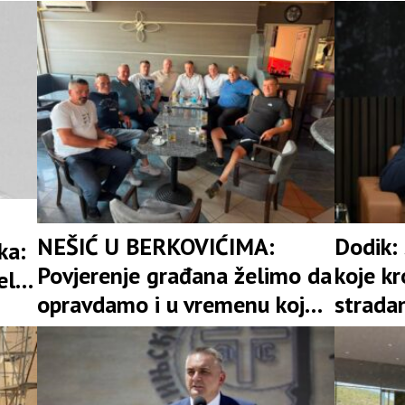
enja
bratunačko srpsko selo
Ježestica
NEŠIĆ U BERKOVIĆIMA:
Dodik: 
ka:
Povjerenje građana želimo da
koje kr
eli(
opravdamo i u vremenu koje
stradan
dolazi
za slo