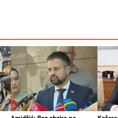
Amidžić: Bez obzira na
Košarac