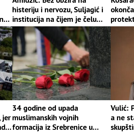
histeriju i nervozu, Suljagić i
okonča
nu,
institucija na čijem je čelu
protekt
nisu i ne mogu biti iznad
zakona
34 godine od upada
Vulić: 
 jer
muslimanskih vojnih
a ne s
ad
formacija iz Srebrenice u
skupšt