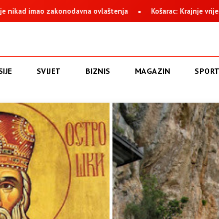
vlaštenja
Košarac: Krajnje vrijeme da se okonča najdugovječn
IJE
SVIJET
BIZNIS
MAGAZIN
SPOR