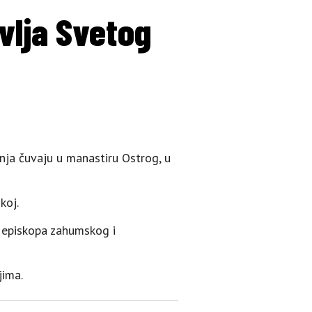
vlja Svetog
inja čuvaju u manastiru Ostrog, u
koj.
a episkopa zahumskog i
jima.