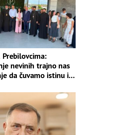
 Prebilovcima:
je nevinih trajno nas
je da čuvamo istinu i
vo