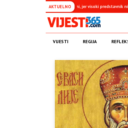
ni ništavni, jer visoki predstavnik nije nikad imao zakonodavna o
AKTUELNO
VIJESTI
REGIJA
REFLEKS