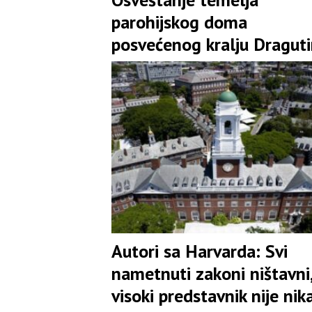
parohijskog doma
posvećenog kralju Draguti
prisustvuje Cvijanovićeva
Autori sa Harvarda: Svi
nametnuti zakoni ništavni,
visoki predstavnik nije nik