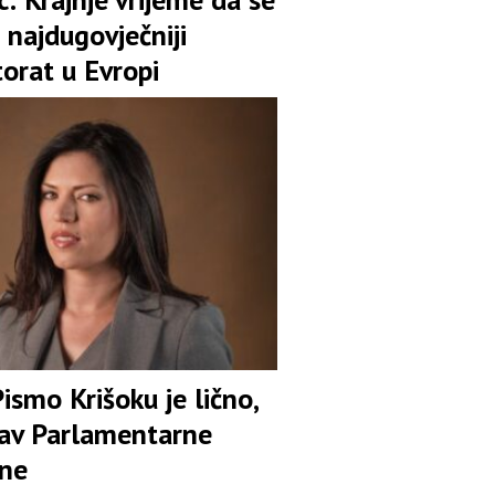
 najdugovječniji
orat u Evropi
Pismo Krišoku je lično,
tav Parlamentarne
ine