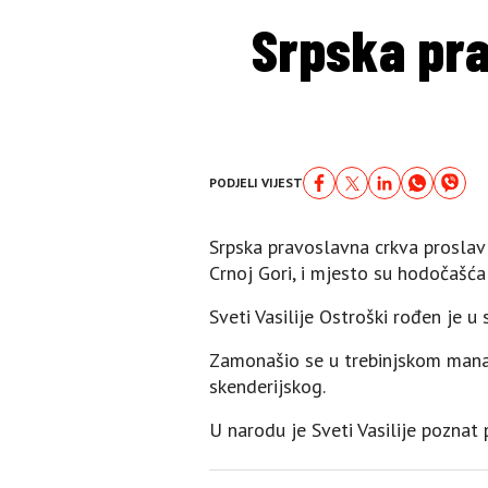
Srpska pra
PODJELI VIJEST
Srpska pravoslavna crkva proslavl
Crnoj Gori, i mjesto su hodočašća z
Sveti Vasilije Ostroški rođen je u
Zamonašio se u trebinjskom manas
skenderijskog.
U narodu je Sveti Vasilije pozna