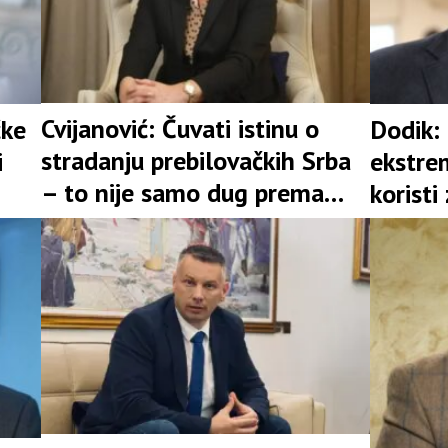
Cvijanović: Čuvati istinu o
čke
Dodik:
stradanju prebilovačkih Srba
i
ekstrem
– to nije samo dug prema
koristi
prošlosti
Srbima