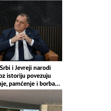
Srbi i Јevreji narodi
oz istoriju povezuju
je, pamćenje i borba
bodu