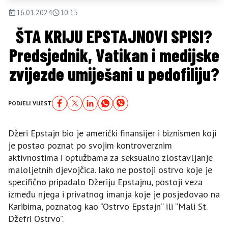
16.01.2024
10:15
ŠTA KRIJU EPSTAJNOVI SPISI?
Predsjednik, Vatikan i medijske
zvijezde umiješani u pedofiliju?
PODJELI VIJEST
Džeri Epstajn bio je američki finansijer i biznismen koji
je postao poznat po svojim kontroverznim
aktivnostima i optužbama za seksualno zlostavljanje
maloljetnih djevojčica. Iako ne postoji ostrvo koje je
specifično pripadalo Džeriju Epstajnu, postoji veza
između njega i privatnog imanja koje je posjedovao na
Karibima, poznatog kao “Ostrvo Epstajn” ili “Mali St.
Džefri Ostrvo”.