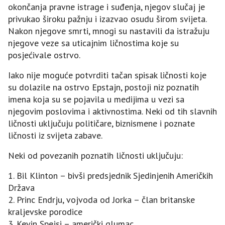
okončanja pravne istrage i suđenja, njegov slučaj je
privukao široku pažnju i izazvao osudu širom svijeta.
Nakon njegove smrti, mnogi su nastavili da istražuju
njegove veze sa uticajnim ličnostima koje su
posjećivale ostrvo.
Iako nije moguće potvrditi tačan spisak ličnosti koje
su dolazile na ostrvo Epstajn, postoji niz poznatih
imena koja su se pojavila u medijima u vezi sa
njegovim poslovima i aktivnostima. Neki od tih slavnih
ličnosti uključuju političare, biznismene i poznate
ličnosti iz svijeta zabave.
Neki od povezanih poznatih ličnosti uključuju:
1. Bil Klinton – bivši predsjednik Sjedinjenih Američkih
Država
2. Princ Endrju, vojvoda od Jorka – član britanske
kraljevske porodice
3. Kevin Spejsi – američki glumac