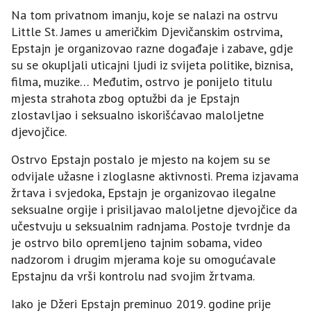
Na tom privatnom imanju, koje se nalazi na ostrvu
Little St. James u američkim Djevičanskim ostrvima,
Epstajn je organizovao razne događaje i zabave, gdje
su se okupljali uticajni ljudi iz svijeta politike, biznisa,
filma, muzike… Međutim, ostrvo je ponijelo titulu
mjesta strahota zbog optužbi da je Epstajn
zlostavljao i seksualno iskorišćavao maloljetne
djevojčice.
Ostrvo Epstajn postalo je mjesto na kojem su se
odvijale užasne i zloglasne aktivnosti. Prema izjavama
žrtava i svjedoka, Epstajn je organizovao ilegalne
seksualne orgije i prisiljavao maloljetne djevojčice da
učestvuju u seksualnim radnjama. Postoje tvrdnje da
je ostrvo bilo opremljeno tajnim sobama, video
nadzorom i drugim mjerama koje su omogućavale
Epstajnu da vrši kontrolu nad svojim žrtvama.
Iako je Džeri Epstajn preminuo 2019. godine prije