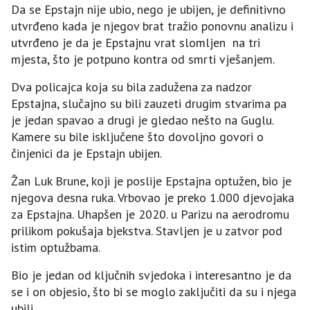
Da se Epstajn nije ubio, nego je ubijen, je definitivno
utvrđeno kada je njegov brat tražio ponovnu analizu i
utvrđeno je da je Epstajnu vrat slomljen na tri
mjesta, što je potpuno kontra od smrti vješanjem.
Dva policajca koja su bila zadužena za nadzor
Epstajna, slučajno su bili zauzeti drugim stvarima pa
je jedan spavao a drugi je gledao nešto na Guglu.
Kamere su bile isključene što dovoljno govori o
činjenici da je Epstajn ubijen.
Žan Luk Brune, koji je poslije Epstajna optužen, bio je
njegova desna ruka. Vrbovao je preko 1.000 djevojaka
za Epstajna. Uhapšen je 2020. u Parizu na aerodromu
prilikom pokušaja bjekstva. Stavljen je u zatvor pod
istim optužbama.
Bio je jedan od ključnih svjedoka i interesantno je da
se i on objesio, što bi se moglo zaključiti da su i njega
ubili.