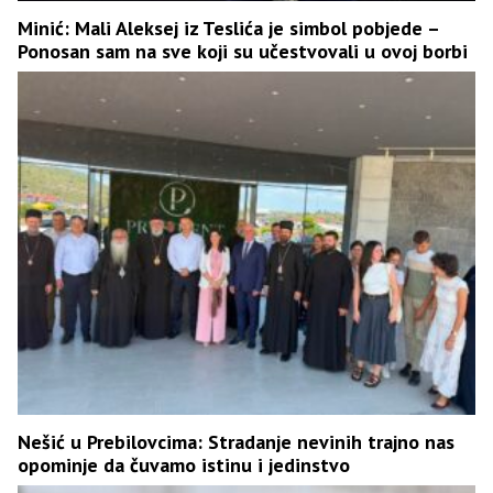
Minić: Mali Aleksej iz Teslića je simbol pobjede –
Ponosan sam na sve koji su učestvovali u ovoj borbi
Nešić u Prebilovcima: Stradanje nevinih trajno nas
opominje da čuvamo istinu i jedinstvo