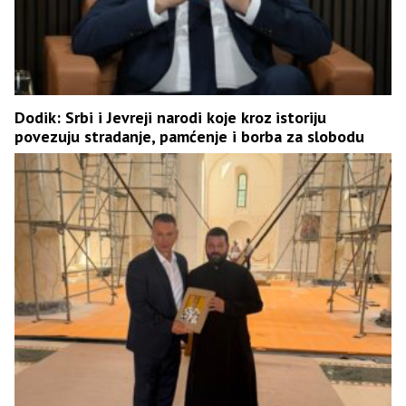
Dodik: Srbi i Јevreji narodi koje kroz istoriju
povezuju stradanje, pamćenje i borba za slobodu