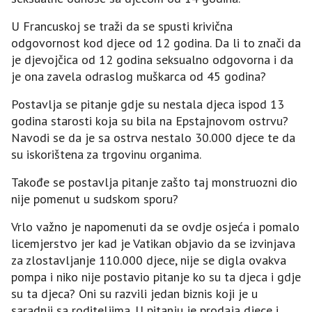
U Francuskoj se traži da se spusti krivična
odgovornost kod djece od 12 godina. Da li to znači da
je djevojčica od 12 godina seksualno odgovorna i da
je ona zavela odraslog muškarca od 45 godina?
Postavlja se pitanje gdje su nestala djeca ispod 13
godina starosti koja su bila na Epstajnovom ostrvu?
Navodi se da je sa ostrva nestalo 30.000 djece te da
su iskorištena za trgovinu organima.
Takođe se postavlja pitanje zašto taj monstruozni dio
nije pomenut u sudskom sporu?
Vrlo važno je napomenuti da se ovdje osjeća i pomalo
licemjerstvo jer kad je Vatikan objavio da se izvinjava
za zlostavljanje 110.000 djece, nije se digla ovakva
pompa i niko nije postavio pitanje ko su ta djeca i gdje
su ta djeca? Oni su razvili jedan biznis koji je u
saradnji sa roditeljima. U pitanju je prodaja djece i