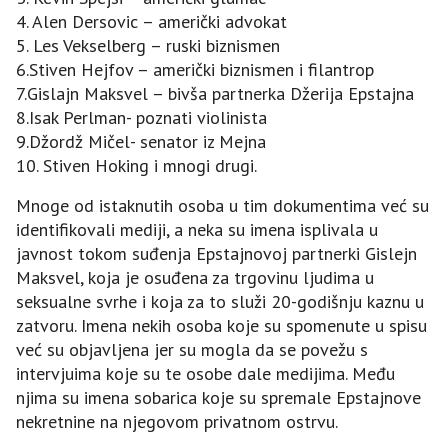
4. Alen Dersovic – američki advokat
5. Les Vekselberg – ruski biznismen
6.Stiven Hejfov – američki biznismen i filantrop
7.Gislajn Maksvel – bivša partnerka Džerija Epstajna
8.Isak Perlman- poznati violinista
9.Džordž Mičel- senator iz Mejna
10. Stiven Hoking i mnogi drugi.
Mnoge od istaknutih osoba u tim dokumentima već su
identifikovali mediji, a neka su imena isplivala u
javnost tokom suđenja Epstajnovoj partnerki Gislejn
Maksvel, koja je osuđena za trgovinu ljudima u
seksualne svrhe i koja za to služi 20-godišnju kaznu u
zatvoru. Imena nekih osoba koje su spomenute u spisu
već su objavljena jer su mogla da se povežu s
intervjuima koje su te osobe dale medijima. Među
njima su imena sobarica koje su spremale Epstajnove
nekretnine na njegovom privatnom ostrvu.