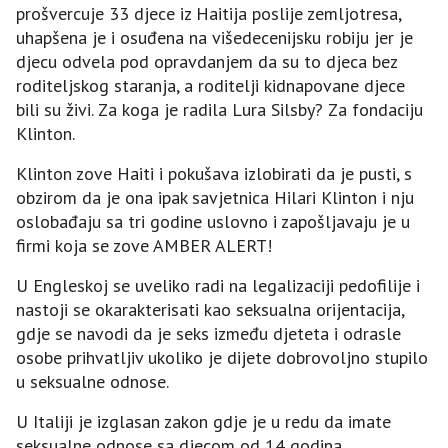
prošvercuje 33 djece iz Haitija poslije zemljotresa,
uhapšena je i osuđena na višedecenijsku robiju jer je
djecu odvela pod opravdanjem da su to djeca bez
roditeljskog staranja, a roditelji kidnapovane djece
bili su živi. Za koga je radila Lura Silsby? Za fondaciju
Klinton.
Klinton zove Haiti i pokušava izlobirati da je pusti, s
obzirom da je ona ipak savjetnica Hilari Klinton i nju
oslobađaju sa tri godine uslovno i zapošljavaju je u
firmi koja se zove AMBER ALERT!
U Engleskoj se uveliko radi na legalizaciji pedofilije i
nastoji se okarakterisati kao seksualna orijentacija,
gdje se navodi da je seks između djeteta i odrasle
osobe prihvatljiv ukoliko je dijete dobrovoljno stupilo
u seksualne odnose.
U Italiji je izglasan zakon gdje je u redu da imate
seksualne odnose sa djecom od 14 godina.