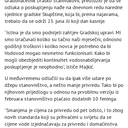
Gradonačelnik Draško Stanivuković predložio je da se
odluka o poskupljenju nađe na dnevnom redu naredne
sjednice gradske Skupštine, koja bi, prema najavama,
trebalo da se održi 23. juna ili koji dan kasnije.
“Istina je da smo podnijeli zahtjev Gradskoj upravi. Mi
smo izračunali koliko su tačno naši mjesečni, odnosno
godišnji troškovi i koliko novca je potrebno da bi
Vodovod mogao nesmetno funkcionisati. Kako bi
mogli obezbjediti kontinuitet vodosnabdijevanja
poskupljenje je neophodno”, ističe Majkić.
U međuvremenu odlučili su da ipak više udare po
džepu stanovništvo, a nešto manje privredu. Tako bi po
njihovom prijedlogu u odnosu na prvobitnu verziju iz
februara stanovništvo plaćalo dodatnih 10 feninga.
“Smanjena je cijena za privredu od pet odsto, i to zbog
novih standarda koji su prihvaćeni u svijetu da se
cijene vode izjednačavaju za privredu i domaćinstva.