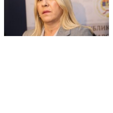
Cvijanović: Nedejtonsko i neustavno jedino
ponašanje Lagumdžije, a ne slanje izvještaja Vlade
Srpske SB UN