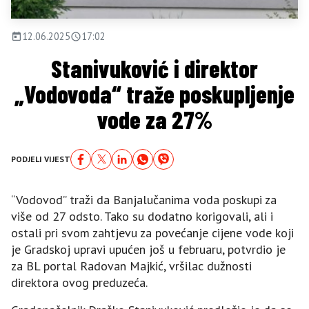
12.06.2025
17:02
Stanivuković i direktor
„Vodovoda“ traže poskupljenje
vode za 27%
PODJELI VIJEST
“Vodovod” traži da Banjalučanima voda poskupi za
više od 27 odsto. Tako su dodatno korigovali, ali i
ostali pri svom zahtjevu za povećanje cijene vode koji
je Gradskoj upravi upućen još u februaru, potvrdio je
za BL portal Radovan Majkić, vršilac dužnosti
direktora ovog preduzeća.