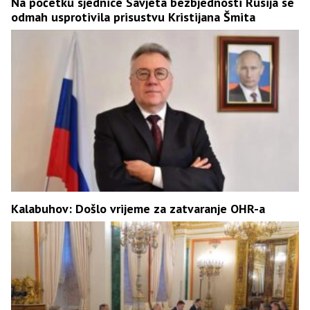
Na početku sjednice Savjeta bezbjednosti Rusija se
odmah usprotivila prisustvu Kristijana Šmita
Kalabuhov: Došlo vrijeme za zatvaranje OHR-a