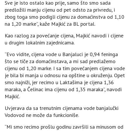
Sve je isto ostalo kao prije, samo što smo sada
predložili manju cijenu od pet odsto za privredu, i
zbog toga smo podigli cijenu za domaćinstva od 1,10
na 1,20 marke”, kaže Majkić za BL portal.
Kao razlog za povećanje cijena, Majkić navodi i cijene
u drugim lokalnim zajednicama.
“Evo vidite, cijena vode u Banjaluci je 0,94 feninga
što se tiče za domaćinstava, a mi sad predlažemo
cijenu od 1,20 marke. I sa tim povećanjem cijena vode
je bila bi manja u odnosu na opštine u okruženju. Opet
smo najniži, jer recimo u Laktašima je cijena 1,36
maraka, a Čelinac ima cijenu od 1,35 maraka”, navodi
Majkić.
Uvjerava da sa trenutnim cijenama vode banjalučki
Vodovod ne može da funkcioniše.
“Mi smo recimo prošlu godinu završili sa minusom od