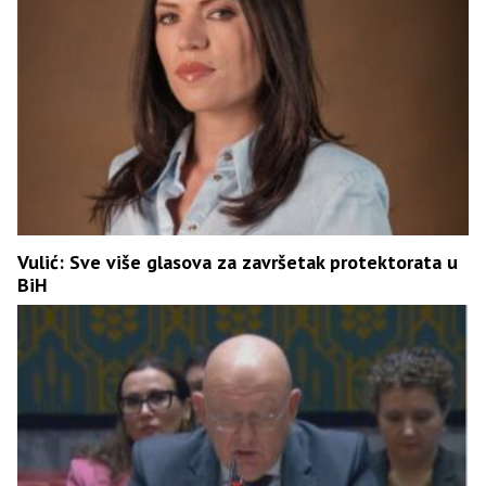
Vulić: Sve više glasova za završetak protektorata u
BiH