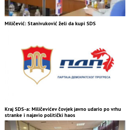
Miličević: Stanivuković želi da kupi SDS
Kraj SDS-a: Miličevićev čovjek javno udario po vrhu
stranke i najavio politički haos