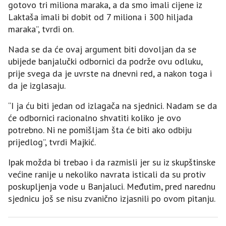
gotovo tri miliona maraka, a da smo imali cijene iz
Laktaša imali bi dobit od 7 miliona i 300 hiljada
maraka”, tvrdi on.
Nada se da će ovaj argument biti dovoljan da se
ubijede banjalučki odbornici da podrže ovu odluku,
prije svega da je uvrste na dnevni red, a nakon toga i
da je izglasaju.
“I ja ću biti jedan od izlagača na sjednici. Nadam se da
će odbornici racionalno shvatiti koliko je ovo
potrebno. Ni ne pomišljam šta će biti ako odbiju
prijedlog”, tvrdi Majkić.
Ipak možda bi trebao i da razmisli jer su iz skupštinske
većine ranije u nekoliko navrata isticali da su protiv
poskupljenja vode u Banjaluci. Međutim, pred narednu
sjednicu još se nisu zvanično izjasnili po ovom pitanju.