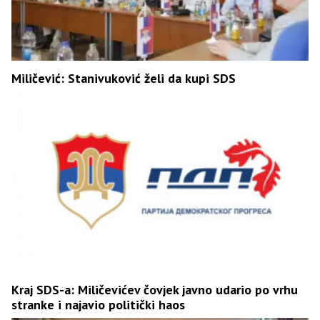
Miličević: Stanivuković želi da kupi SDS
Kraj SDS-a: Miličevićev čovjek javno udario po vrhu
stranke i najavio politički haos