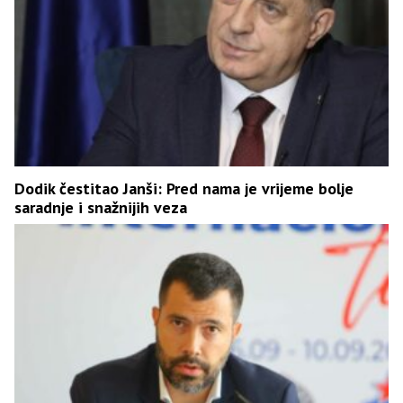
Dodik čestitao Janši: Pred nama je vrijeme bolje
saradnje i snažnijih veza