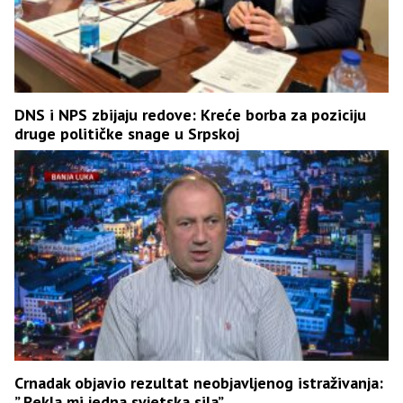
DNS i NPS zbijaju redove: Kreće borba za poziciju
druge političke snage u Srpskoj
Crnadak objavio rezultat neobjavljenog istraživanja:
” Rekla mi jedna svjetska sila”