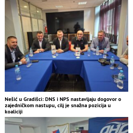
Nešić u Gradišci: DNS i NPS nastavljaju dogovor o
zajedničkom nastupu, cilj je snažna pozicija u
koaliciji