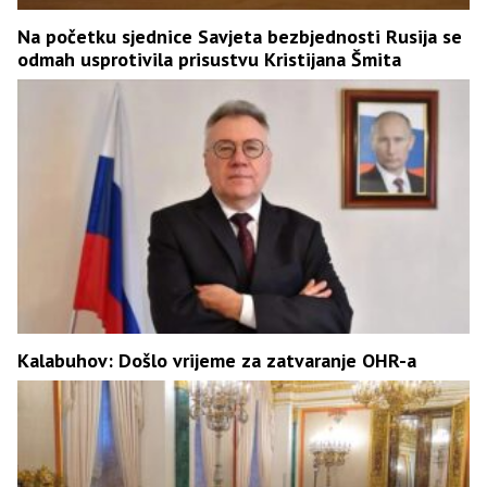
Na početku sjednice Savjeta bezbjednosti Rusija se
odmah usprotivila prisustvu Kristijana Šmita
Kalabuhov: Došlo vrijeme za zatvaranje OHR-a