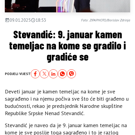
09.01.2025
18:53
Foto: ZIPAPHOTO/Borislav Zdrinja
Stevandić: 9. januar kamen
temeljac na kome se gradilo i
gradiće se
PODJELI VIJEST
Deveti januar je kamen temeljac na kome je sve
sagrađeno i na njemu počiva sve što će biti građeno u
budućnosti, rekao je predsjednik Narodne skupštine
Republike Srpske Nenad Stevandić.
Stevandić je naveo da je 9. januar kamen temeljac na
kome je sve poslije toga sagrađeno i to je razlog