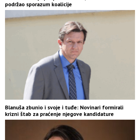
podržao sporazum koalicije
Blanuša zbunio i svoje i tuđe: Novinari formirali
krizni štab za praćenje njegove kandidature