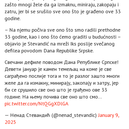
zašto mnogi žele da ga izmaknu, miniraju, zakopaju i
zatru, jer bi se srušilo sve ono što je građeno ove 33
godine.
– Na njemu počiva sve ono što smo radili prethodne
33 godine, kao i ono što ćemo graditi u budućnosti –
objavio je Stevandić na mreži Iks poslije svečanog
defilea povodom Dana Republike Srpske.
Свечани дефиле поводом Дана Републике Српске!
Девети јануар је камен темељац на коме је све
саграђено послије тога и то је разлог зашто многи
желе да га измакну, минирају, закопају и затру, јер
би се срушило све оно што је грађено ове 33
године. На њему почива све оно што смо…
pic.twitter.com/NtQGgXDlGA
— Ненад Стевандић (@nenad_stevandic)
January 9,
2025