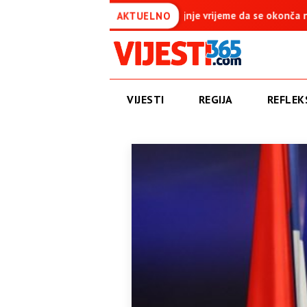
 vrijeme da se okonča najdugovječniji protektorat u Evropi
Am
AKTUELNO
VIJESTI
REGIJA
REFLEKS