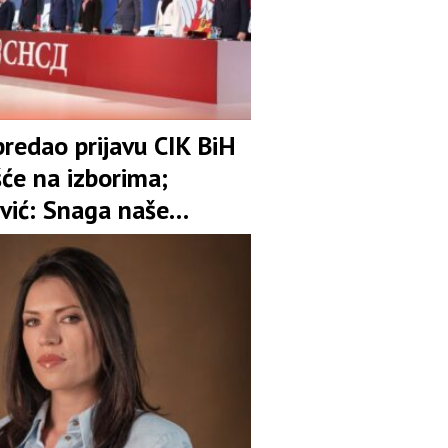
redao prijavu CIK BiH
šće na izborima;
vić: Snaga naše
 je garant stabilnosti