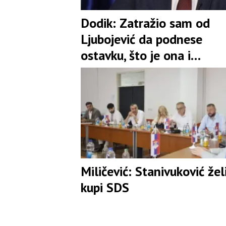
Dodik: Zatražio sam od
Ljubojević da podnese
ostavku, što je ona i
prihvatila
Miličević: Stanivuković žel
kupi SDS