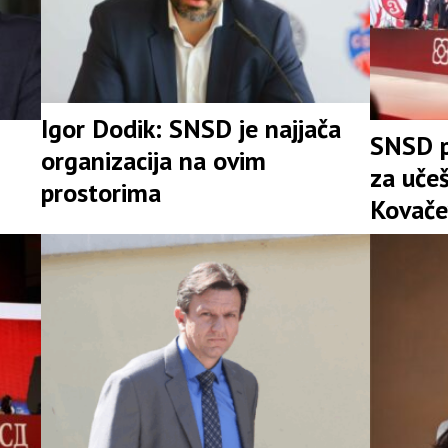
Igor Dodik: SNSD je najjača
SNSD p
organizacija na ovim
za uče
prostorima
Kovače
stranke
Srpske