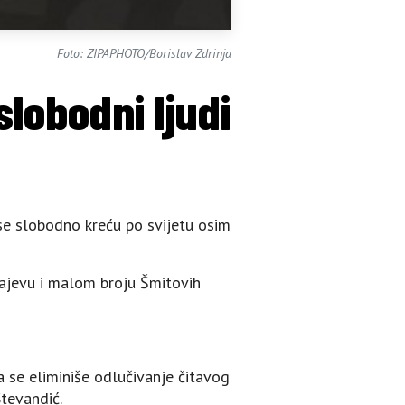
Foto: ZIPAPHOTO/Borislav Zdrinja
slobodni ljudi
 se slobodno kreću po svijetu osim
rajevu i malom broju Šmitovih
da se eliminiše odlučivanje čitavog
Stevandić.