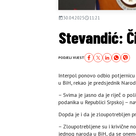
30.04.2025
11:21
Stevandić: Či
PODJELI VIJEST
Interpol ponovo odbio potjernicu 
u BiH, rekao je predsjednik Naro
– Svima je jasno da je riječ o p
podanika u Republici Srpskoj – na
Dopda je i da je zloupotrebljen p
– Zloupotrebljene su i krivične no
jednog naroda u BiH, da se onemog