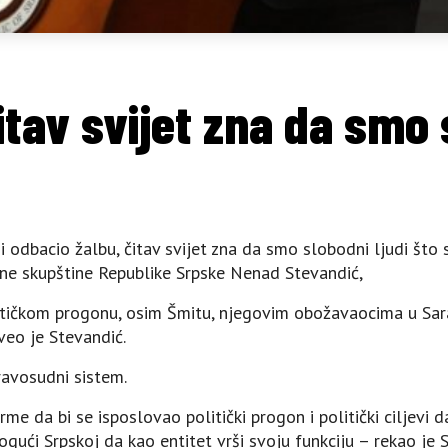
tav svijet zna da smo 
i odbacio žalbu, čitav svijet zna da smo slobodni ljudi što
dne skupštine Republike Srpske Nenad Stevandić,
olitičkom progonu, osim Šmitu, njegovim obožavaocima u Sa
veo je Stevandić.
ravosudni sistem.
rme da bi se isposlovao politički progon i politički ciljevi 
ući Srpskoj da kao entitet vrši svoju funkciju – rekao je 