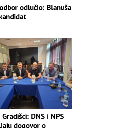
 odbor odlučio: Blanuša
 kandidat
u Gradišci: DNS i NPS
ljaju dogovor o