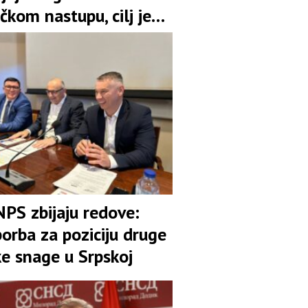
čkom nastupu, cilj je
pozicija u koaliciji
NPS zbijaju redove:
orba za poziciju druge
ke snage u Srpskoj