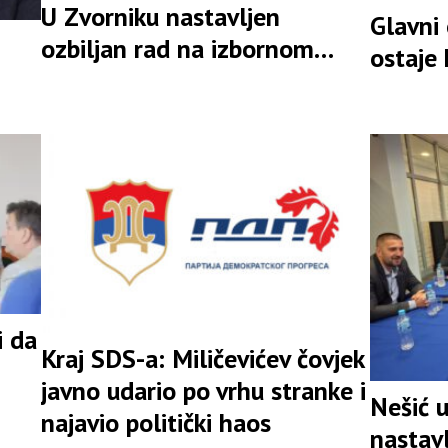
U Zvorniku nastavljen
Glavni
ozbiljan rad na izbornom
ostaje
rezultatu
i da
Kraj SDS-a: Miličevićev čovjek
javno udario po vrhu stranke i
Nešić 
najavio politički haos
nastav