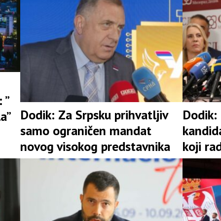
 ”
Dodik: Za Srpsku prihvatljiv
Dodik:
la”
samo ograničen mandat
kandid
novog visokog predstavnika
koji ra