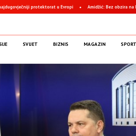
idžić: Bez obzira na histeriju i nervozu, Suljagić i institucija na 
IJE
SVIJET
BIZNIS
MAGAZIN
SPOR