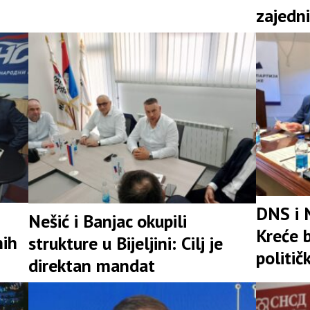
zajedni
snažna 
DNS i 
Nešić i Banjac okupili
Kreće b
nih
strukture u Bijeljini: Cilj je
politič
direktan mandat