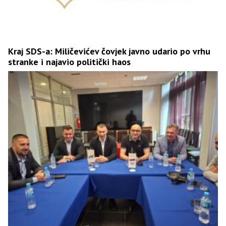
Kraj SDS-a: Miličevićev čovjek javno udario po vrhu
stranke i najavio politički haos