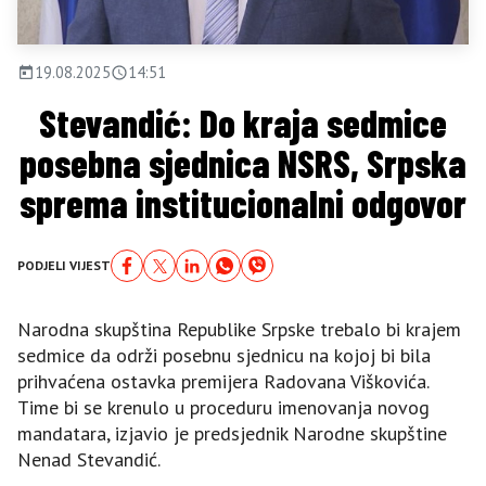
19.08.2025
14:51
Stevandić: Do kraja sedmice
posebna sjednica NSRS, Srpska
sprema institucionalni odgovor
PODJELI VIJEST
Narodna skupština Republike Srpske trebalo bi krajem
sedmice da održi posebnu sjednicu na kojoj bi bila
prihvaćena ostavka premijera Radovana Viškovića.
Time bi se krenulo u proceduru imenovanja novog
mandatara, izjavio je predsjednik Narodne skupštine
Nenad Stevandić.