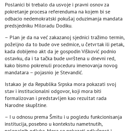
Poslanici bi trebalo da usvoje i pravni osnov za
pokretanje procesa referenduma na kojem bi se
odbacio nedemokratski pokušaj oduzimanja mandata
predsjedniku Miloradu Dodiku.
– Plan je da na već zakazanoj sjednici tražimo termin,
poželjno da to bude ove sedmice, u četvrtak ili petak,
kada dobijemo akt da je gospodin Višković podnio
ostavku, da i ta tačka bude uvrštena u dnevni red,
kako bismo pokrenuli proceduru imenovanja novog
mandatara – pojasnio je Stevandić.
Istakao je da Republika Srpska mora pokazati svoj
stav i institucionalni odgovor, koji mora biti
formalizovan i predstavljen kao rezultat rada
Narodne skupštine.
– I u odnosu prema Šmitu i u pogledu funkcionisanja
institucija, posebno u kontekstu nametnutih,
nelegalnih odluka. Mora se pokazati odlučnost i