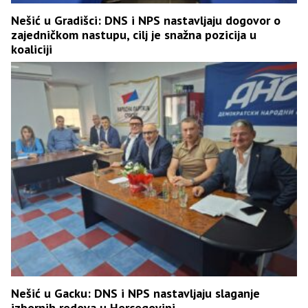
Nešić u Gradišci: DNS i NPS nastavljaju dogovor o
zajedničkom nastupu, cilj je snažna pozicija u
koaliciji
Nešić u Gacku: DNS i NPS nastavljaju slaganje
izbornih redova u Hercegovini