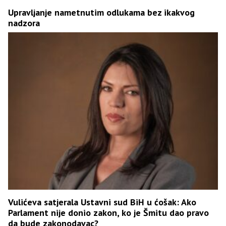
Upravljanje nametnutim odlukama bez ikakvog
nadzora
Vulićeva satjerala Ustavni sud BiH u ćošak: Ako
Parlament nije donio zakon, ko je Šmitu dao pravo
da bude zakonodavac?