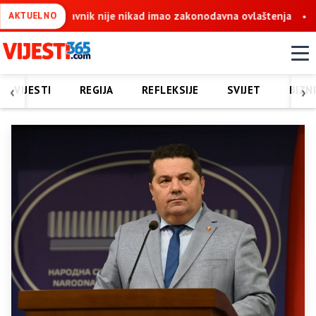
 zakonodavna ovlaštenja
Košarac: Krajnje vrijeme da se okonča
AKTUELNO
‹
›
VIJESTI
REGIJA
REFLEKSIJE
SVIJET
BIZN