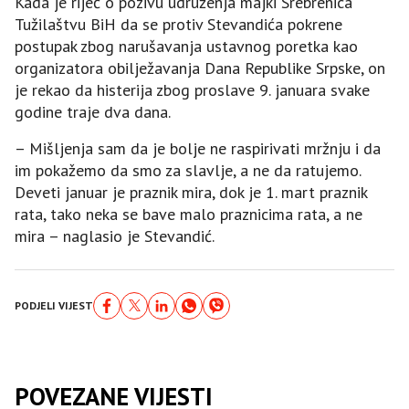
Kada je riječ o pozivu udruženja majki Srebrenica
Tužilaštvu BiH da se protiv Stevandića pokrene
postupak zbog narušavanja ustavnog poretka kao
organizatora obilježavanja Dana Republike Srpske, on
je rekao da histerija zbog proslave 9. januara svake
godine traje dva dana.
– Mišljenja sam da je bolje ne raspirivati mržnju i da
im pokažemo da smo za slavlje, a ne da ratujemo.
Deveti januar je praznik mira, dok je 1. mart praznik
rata, tako neka se bave malo praznicima rata, a ne
mira – naglasio je Stevandić.
PODJELI VIJEST
POVEZANE VIJESTI