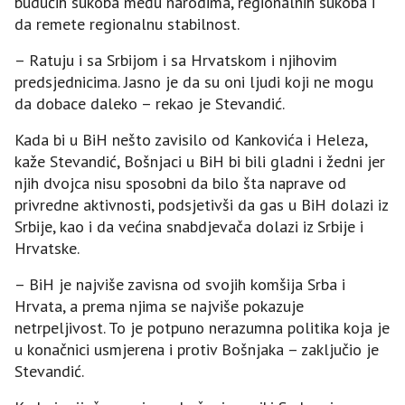
budućih sukoba među narodima, regionalnih sukoba i
da remete regionalnu stabilnost.
– Ratuju i sa Srbijom i sa Hrvatskom i njihovim
predsjednicima. Јasno je da su oni ljudi koji ne mogu
da dobace daleko – rekao je Stevandić.
Kada bi u BiH nešto zavisilo od Kankovića i Heleza,
kaže Stevandić, Bošnjaci u BiH bi bili gladni i žedni jer
njih dvojca nisu sposobni da bilo šta naprave od
privredne aktivnosti, podsjetivši da gas u BiH dolazi iz
Srbije, kao i da većina snabdjevača dolazi iz Srbije i
Hrvatske.
– BiH je najviše zavisna od svojih komšija Srba i
Hrvata, a prema njima se najviše pokazuje
netrpeljivost. To je potpuno nerazumna politika koja je
u konačnici usmjerena i protiv Bošnjaka – zaključio je
Stevandić.