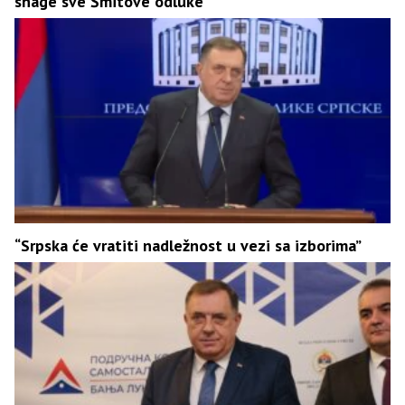
snage sve Šmitove odluke
“Srpska će vratiti nadležnost u vezi sa izborima”