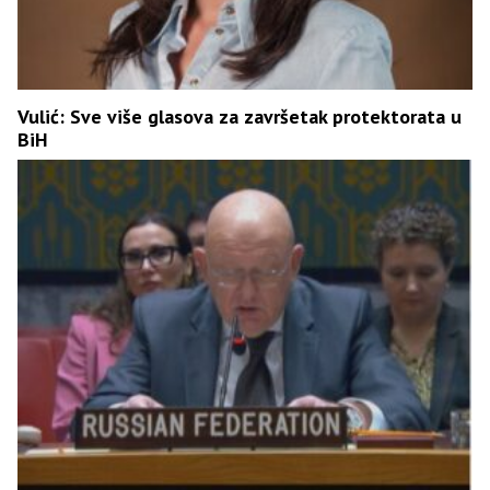
Vulić: Sve više glasova za završetak protektorata u
BiH