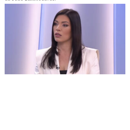
Vulićeva kao parni valjak pregazila Ćudićevu i
Karamehić Abazović: „Ja u ropstvo neću, a vas
uskoro neće ni biti”