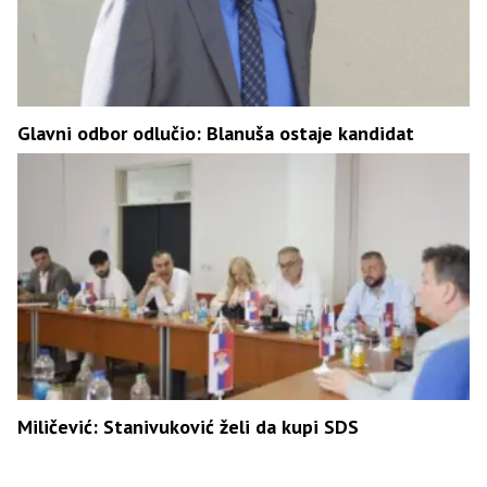
Glavni odbor odlučio: Blanuša ostaje kandidat
Miličević: Stanivuković želi da kupi SDS