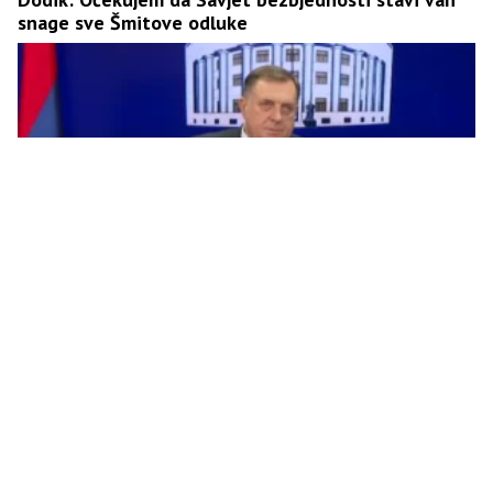
snage sve Šmitove odluke
“Srpska će vratiti nadležnost u vezi sa izborima”