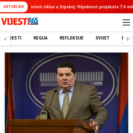
Srpskoj: Vrijednost projekata 7,4 milijarde KM u naredne tri godine
AKTUELNO
‹
›
VIJESTI
REGIJA
REFLEKSIJE
SVIJET
BIZN