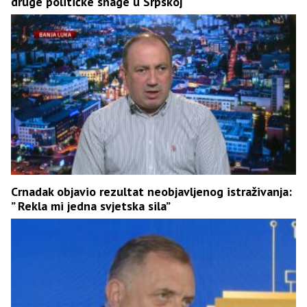
druge političke snage u Srpskoj
Crnadak objavio rezultat neobjavljenog istraživanja:
” Rekla mi jedna svjetska sila”