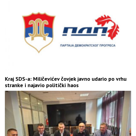
Kraj SDS-a: Miličevićev čovjek javno udario po vrhu
stranke i najavio politički haos