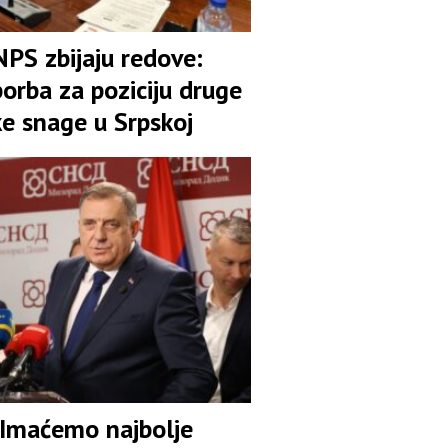
NPS zbijaju redove:
orba za poziciju druge
ke snage u Srpskoj
 Imaćemo najbolje