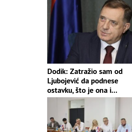
Dodik: Zatražio sam od
Ljubojević da podnese
ostavku, što je ona i
prihvatila