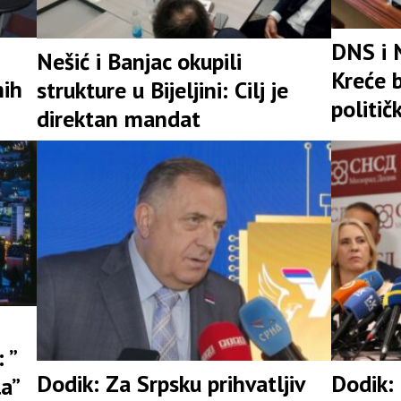
DNS i 
Nešić i Banjac okupili
Kreće b
nih
strukture u Bijeljini: Cilj je
politič
direktan mandat
 ”
Dodik: Za Srpsku prihvatljiv
Dodik:
la”