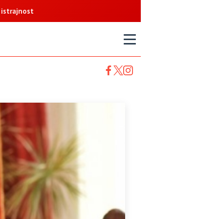
ost
T