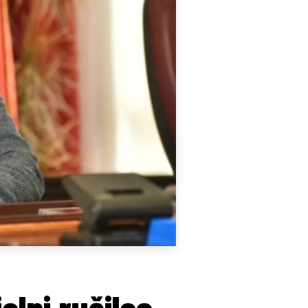
alni rušilac