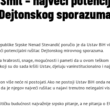
Dejtonskog sporazum
publike Srpske Nenad Stevandić poručio je da Ustav BiH vi
jveći potencijalni rušilac Dejtonskog mirovnog sporazuma.
a hrabrosti, snage, mogućnosti i pameti da u ovom teškom v
 koji su do sada kršili Ustav, djeluju vaninstitucionalno i 
on više neće ni postojati. Ako ne postoji Ustav BiH onda 
a je njegov najveći rušilac u najavi trenutno nelegalni viso
itičku budućnost najvažnije srpsko pitanje, a ne pitanja o E