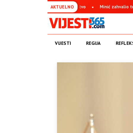
ičko Sarajevo boli srpsko jedinstvo
Minić zahvalio trebinjsk
AKTUELNO
VIJESTI
REGIJA
REFLEKS