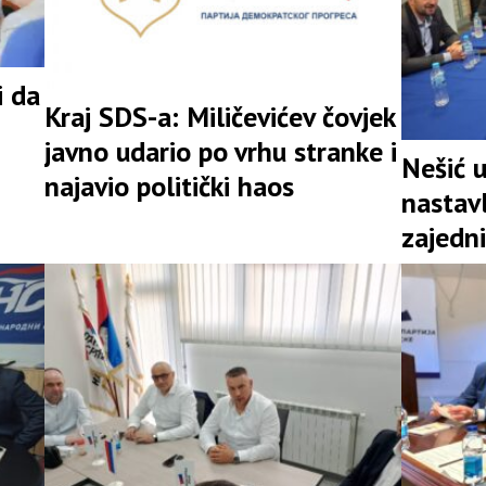
i da
Kraj SDS-a: Miličevićev čovjek
javno udario po vrhu stranke i
Nešić 
najavio politički haos
nastav
zajedni
snažna 