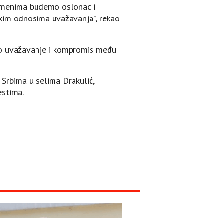
vremenima budemo oslonac i
skim odnosima uvažavanja”, rekao
obno uvažavanje i kompromis među
 Srbima u selima Drakulić,
estima.