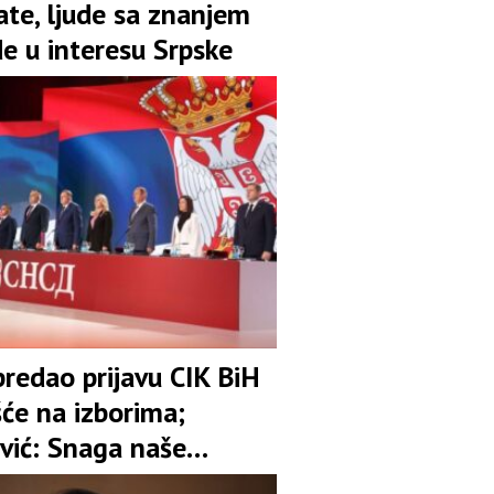
ate, ljude sa znanjem
de u interesu Srpske
redao prijavu CIK BiH
šće na izborima;
vić: Snaga naše
 je garant stabilnosti