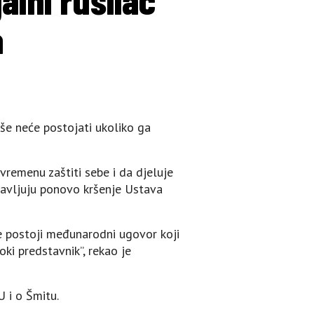
a
še neće postojati ukoliko ga
remenu zaštiti sebe i da djeluje
najavljuju ponovo kršenje Ustava
ne postoji međunarodni ugovor koji
ki predstavnik”, rekao je
U i o Šmitu.