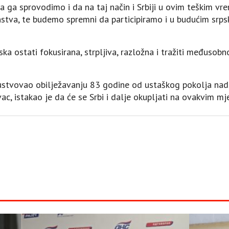
a ga sprovodimo i da na taj način i Srbiji u ovim teškim 
nstva, te budemo spremni da participiramo i u budućim srp
ska ostati fokusirana, strpljiva, razložna i tražiti međus
isustvovao obilježavanju 83 godine od ustaškog pokolja nad
ac, istakao je da će se Srbi i dalje okupljati na ovakvim mj