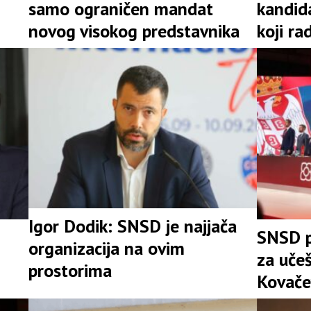
samo ograničen mandat
kandid
novog visokog predstavnika
koji ra
Igor Dodik: SNSD je najjača
SNSD p
organizacija na ovim
za uče
prostorima
Kovače
stranke