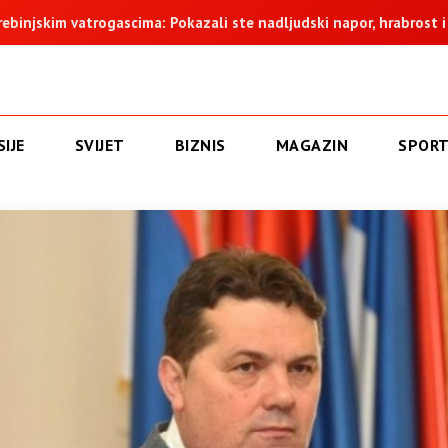
im vatrogascima: Pokazali ste nadljudski napor, hrabrost i istrajn
IJE
SVIJET
BIZNIS
MAGAZIN
SPOR