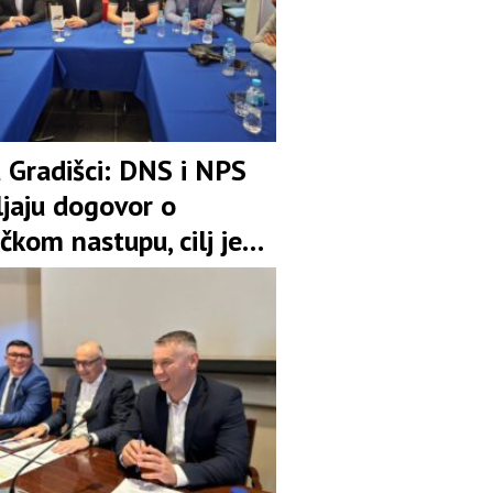
u Gradišci: DNS i NPS
ljaju dogovor o
čkom nastupu, cilj je
pozicija u koaliciji