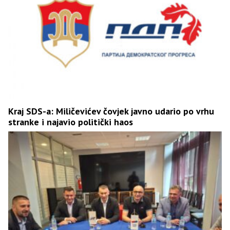
Kraj SDS-a: Miličevićev čovjek javno udario po vrhu
stranke i najavio politički haos