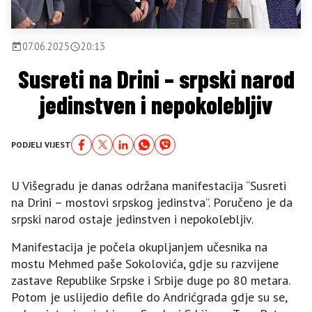
07.06.2025
20:13
Susreti na Drini – srpski narod
jedinstven i nepokolebljiv
PODJELI VIJEST
U Višegradu je danas održana manifestacija “Susreti
na Drini – mostovi srpskog jedinstva”. Poručeno je da
srpski narod ostaje jedinstven i nepokolebljiv.
Manifestacija je počela okupljanjem učesnika na
mostu Mehmed paše Sokolovića, gdje su razvijene
zastave Republike Srpske i Srbije duge po 80 metara.
Potom je uslijedio defile do Andrićgrada gdje su se,