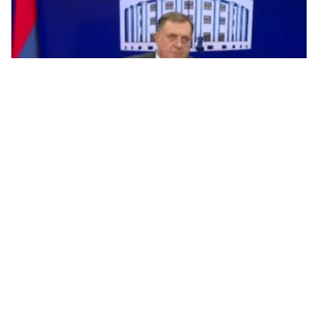
“Srpska će vratiti nadležnost u vezi sa izborima”