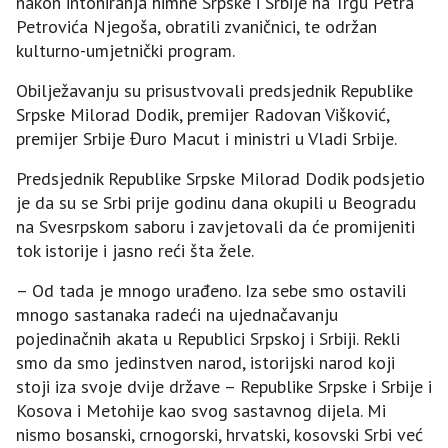
nakon intoniranja himne Srpske i Srbije na Trgu Petra
Petrovića Njegoša, obratili zvaničnici, te održan
kulturno-umjetnički program.
Obilježavanju su prisustvovali predsjednik Republike
Srpske Milorad Dodik, premijer Radovan Višković,
premijer Srbije Đuro Macut i ministri u Vladi Srbije.
Predsjednik Republike Srpske Milorad Dodik podsjetio
je da su se Srbi prije godinu dana okupili u Beogradu
na Svesrpskom saboru i zavjetovali da će promijeniti
tok istorije i jasno reći šta žele.
– Od tada je mnogo urađeno. Iza sebe smo ostavili
mnogo sastanaka radeći na ujednačavanju
pojedinačnih akata u Republici Srpskoj i Srbiji. Rekli
smo da smo jedinstven narod, istorijski narod koji
stoji iza svoje dvije države – Republike Srpske i Srbije i
Kosova i Metohije kao svog sastavnog dijela. Mi
nismo bosanski, crnogorski, hrvatski, kosovski Srbi već