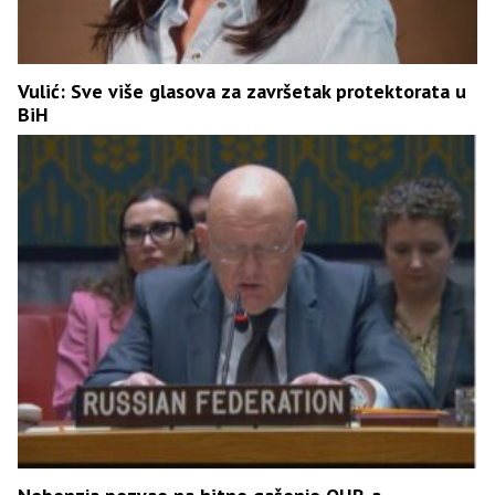
Vulić: Sve više glasova za završetak protektorata u
BiH