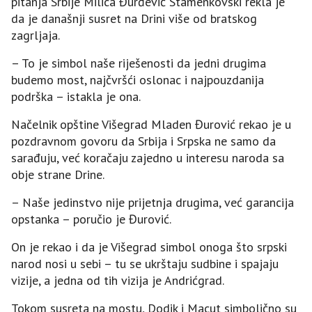
pitanja Srbije Milica Đurđević Stamenkovski rekla je
da je današnji susret na Drini više od bratskog
zagrljaja.
– To je simbol naše riješenosti da jedni drugima
budemo most, najčvršći oslonac i najpouzdanija
podrška – istakla je ona.
Načelnik opštine Višegrad Mladen Đurović rekao je u
pozdravnom govoru da Srbija i Srpska ne samo da
sarađuju, već koračaju zajedno u interesu naroda sa
obje strane Drine.
– Naše jedinstvo nije prijetnja drugima, već garancija
opstanka – poručio je Đurović.
On je rekao i da je Višegrad simbol onoga što srpski
narod nosi u sebi – tu se ukrštaju sudbine i spajaju
vizije, a jedna od tih vizija je Andrićgrad.
Tokom susreta na mostu, Dodik i Macut simbolično su