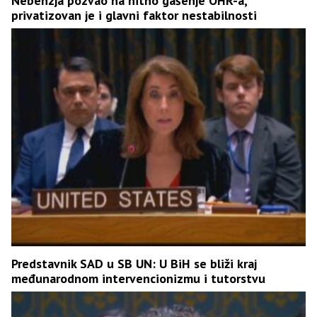
Nebenzja pozvao na hitno gašenje OHR-a,
privatizovan je i glavni faktor nestabilnosti
Predstavnik SAD u SB UN: U BiH se bliži kraj
međunarodnom intervencionizmu i tutorstvu