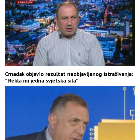
Crnadak objavio rezultat neobjavljenog istraživanja:
” Rekla mi jedna svjetska sila”