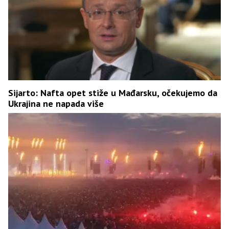
Sijarto: Nafta opet stiže u Mađarsku, očekujemo da
Ukrajina ne napada više