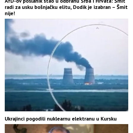
AfD-ov poslanik stao u odbranu Srba i Hrvata: Šmit
radi za usku bošnjačku elitu, Dodik je izabran – Šmit
nije!
Ukrajinci pogodili nuklearnu elektranu u Kursku