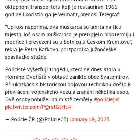
oklopnom transporteru koji je restauriran 1966.
godine i koristio ga je Vermaht, prenosi Telegraf.
“Uprkos naporima, dva muškarca su umrla na licu
mjesta. Još osam muškaraca je pretrpjelo hipotermiju i
modrice i prevezeni su u bolnicu u Českom Krumlovu”,
rekla je Petra Kafkova, portparolka južnočeške
spasilačke službe.
Policisté vyšetřují tragédii, která se dnes stala u
Horního Dvořiště v oblasti zaniklé obce Svatomírov.
Při ukázkách s historickou bojovou technikou došlo k
převrácení vojenského vozu a zranění několika osob.
Dvě osoby bohužel na místě zemřely.
#policiejhc
pic.twitter.com/PQrstGtHc4
— Policie ČR (@PolicieCZ)
January 18, 2025