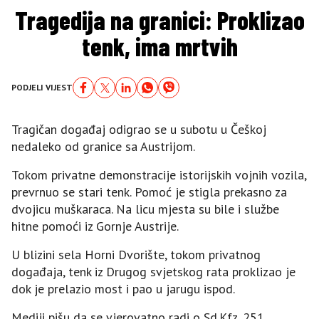
Tragedija na granici: Proklizao
tenk, ima mrtvih
PODJELI VIJEST
Tragičan događaj odigrao se u subotu u Češkoj
nedaleko od granice sa Austrijom.
Tokom privatne demonstracije istorijskih vojnih vozila,
prevrnuo se stari tenk. Pomoć je stigla prekasno za
dvojicu muškaraca. Na licu mjesta su bile i službe
hitne pomoći iz Gornje Austrije.
U blizini sela Horni Dvorište, tokom privatnog
događaja, tenk iz Drugog svjetskog rata proklizao je
dok je prelazio most i pao u jarugu ispod.
Mediji pišu da se vjerovatno radi o Sd.Kfz. 251