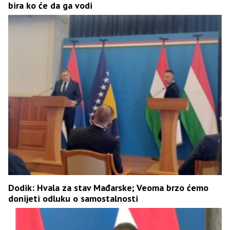
bira ko će da ga vodi
Dodik: Hvala za stav Mađarske; Veoma brzo ćemo
donijeti odluku o samostalnosti