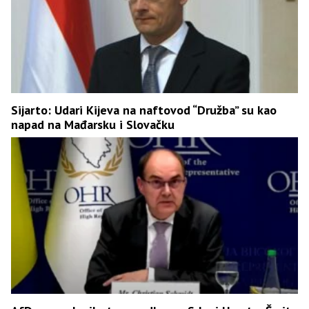
Sijarto: Udari Kijeva na naftovod “Družba” su kao
napad na Mađarsku i Slovačku