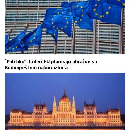
“Politiko”: Lideri EU planiraju obračun sa
Budimpeštom nakon izbora