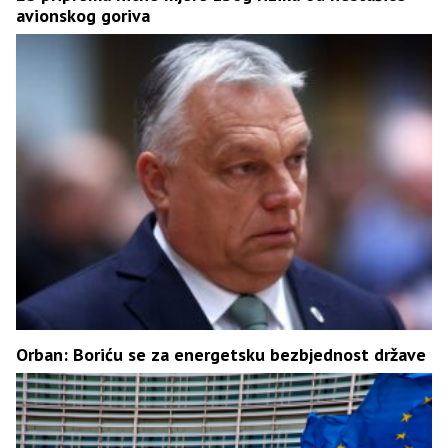
avionskog goriva
Orban: Boriću se za energetsku bezbjednost države