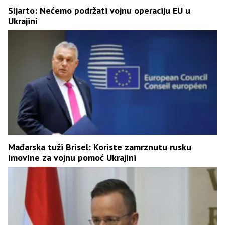
Sijarto: Nećemo podržati vojnu operaciju EU u
Ukrajini
Mađarska tuži Brisel: Koriste zamrznutu rusku
imovine za vojnu pomoć Ukrajini