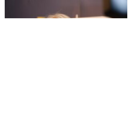
Cvijanović: Nedejtonsko i neustavno jedino
ponašanje Lagumdžije, a ne slanje izvještaja Vlade
Srpske SB UN