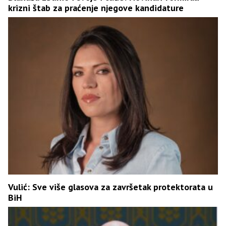
krizni štab za praćenje njegove kandidature
Vulić: Sve više glasova za završetak protektorata u
BiH