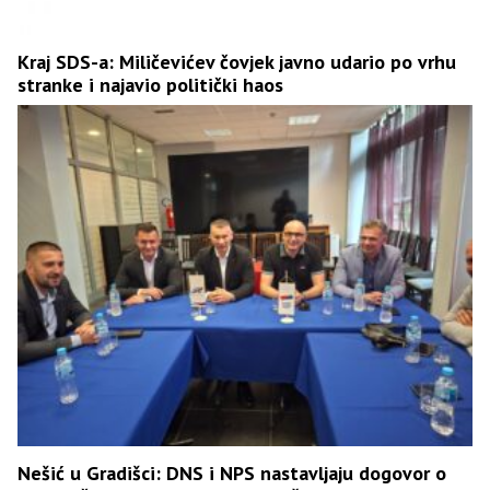
Kraj SDS-a: Miličevićev čovjek javno udario po vrhu
stranke i najavio politički haos
Nešić u Gradišci: DNS i NPS nastavljaju dogovor o