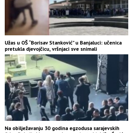
Užas u OŠ “Borisav Stanković” u Banjaluci: učenica
pretukla djevojčicu, vršnjaci sve snimali
Na obilježavanju 30 godina egzodusa sarajevskih