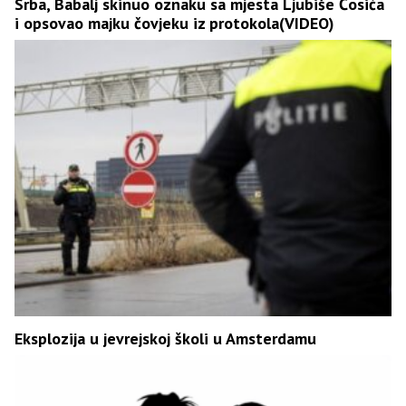
Srba, Babalj skinuo oznaku sa mjesta Ljubiše Ćosića
i opsovao majku čovjeku iz protokola(VIDEO)
Eksplozija u jevrejskoj školi u Amsterdamu