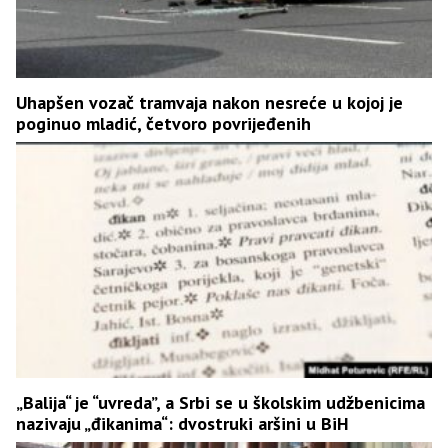
Uhapšen vozač tramvaja nakon nesreće u kojoj je
poginuo mladić, četvoro povrijeđenih
„Balija“ je “uvreda”, a Srbi se u školskim udžbenicima
nazivaju „đikanima“: dvostruki aršini u BiH