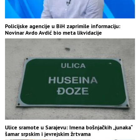
Policijske agencije u BiH zaprimile informaciju:
Novinar Avdo Avdić bio meta likvidacije
Ulice sramote u Sarajevu: Imena bošnjačkih „junaka“
šamar srpskim i jevrejskim žrtvama