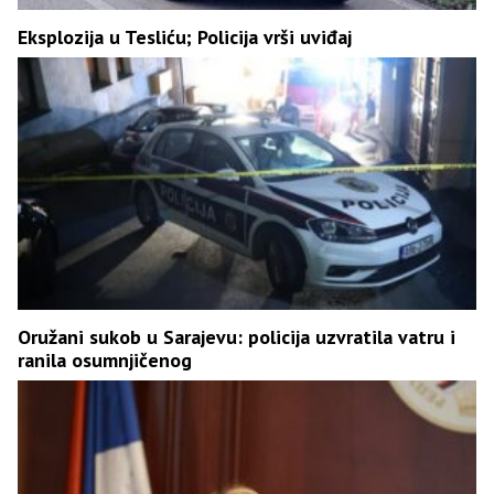
Eksplozija u Tesliću; Policija vrši uviđaj
Oružani sukob u Sarajevu: policija uzvratila vatru i
ranila osumnjičenog