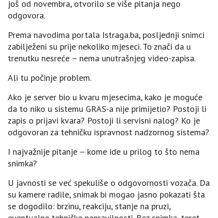
još od novembra, otvorilo se više pitanja nego
odgovora.
Prema navodima portala Istraga.ba, posljednji snimci
zabilježeni su prije nekoliko mjeseci. To znači da u
trenutku nesreće – nema unutrašnjeg video-zapisa.
Ali tu počinje problem.
Ako je server bio u kvaru mjesecima, kako je moguće
da to niko u sistemu GRAS-a nije primijetio? Postoji li
zapis o prijavi kvara? Postoji li servisni nalog? Ko je
odgovoran za tehničku ispravnost nadzornog sistema?
I najvažnije pitanje – kome ide u prilog to što nema
snimka?
U javnosti se već spekuliše o odgovornosti vozača. Da
su kamere radile, snimak bi mogao jasno pokazati šta
se dogodilo: brzinu, reakciju, stanje na pruzi,
eventualne tehničke nepravilnosti. Bez snimka, teret