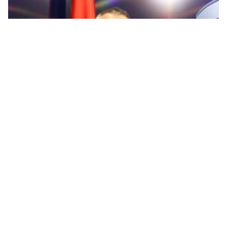
Minić: Nema jake Srpske bez snažnog obrazovanja,
nauke i kulture