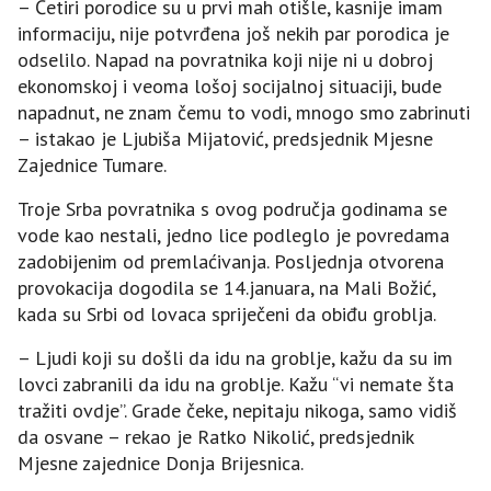
– Četiri porodice su u prvi mah otišle, kasnije imam
informaciju, nije potvrđena još nekih par porodica je
odselilo. Napad na povratnika koji nije ni u dobroj
ekonomskoj i veoma lošoj socijalnoj situaciji, bude
napadnut, ne znam čemu to vodi, mnogo smo zabrinuti
– istakao je Ljubiša Mijatović, predsjednik Mjesne
Zajednice Tumare.
Troje Srba povratnika s ovog područja godinama se
vode kao nestali, jedno lice podleglo je povredama
zadobijenim od premlaćivanja. Posljednja otvorena
provokacija dogodila se 14.januara, na Mali Božić,
kada su Srbi od lovaca spriječeni da obiđu groblja.
– Ljudi koji su došli da idu na groblje, kažu da su im
lovci zabranili da idu na groblje. Kažu “vi nemate šta
tražiti ovdje”. Grade čeke, nepitaju nikoga, samo vidiš
da osvane – rekao je Ratko Nikolić, predsjednik
Mjesne zajednice Donja Brijesnica.