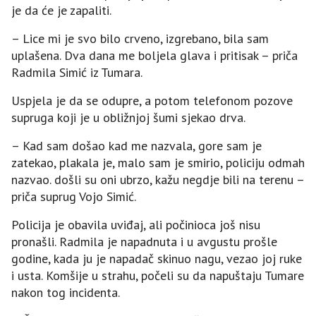
je da će je zapaliti.
– Lice mi je svo bilo crveno, izgrebano, bila sam
uplašena. Dva dana me boljela glava i pritisak – priča
Radmila Simić iz Tumara.
Uspjela je da se odupre, a potom telefonom pozove
supruga koji je u obližnjoj šumi sjekao drva.
– Kad sam došao kad me nazvala, gore sam je
zatekao, plakala je, malo sam je smirio, policiju odmah
nazvao. došli su oni ubrzo, kažu negdje bili na terenu –
priča suprug Vojo Simić.
Policija je obavila uviđaj, ali počinioca još nisu
pronašli. Radmila je napadnuta i u avgustu prošle
godine, kada ju je napadač skinuo nagu, vezao joj ruke
i usta. Komšije u strahu, počeli su da napuštaju Tumare
nakon tog incidenta.