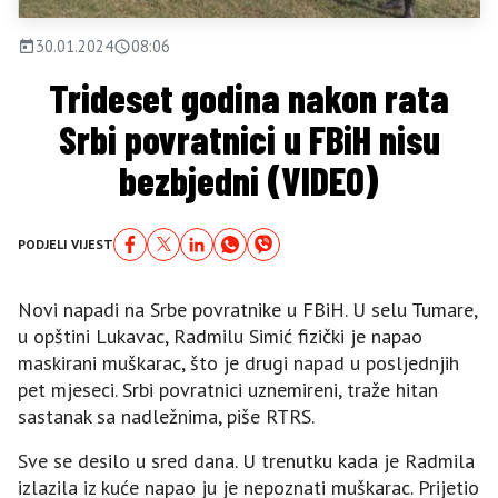
30.01.2024
08:06
Trideset godina nakon rata
Srbi povratnici u FBiH nisu
bezbjedni (VIDEO)
PODJELI VIJEST
Novi napadi na Srbe povratnike u FBiH. U selu Tumare,
u opštini Lukavac, Radmilu Simić fizički je napao
maskirani muškarac, što je drugi napad u posljednjih
pet mjeseci. Srbi povratnici uznemireni, traže hitan
sastanak sa nadležnima, piše RTRS.
Sve se desilo u sred dana. U trenutku kada je Radmila
izlazila iz kuće napao ju je nepoznati muškarac. Prijetio