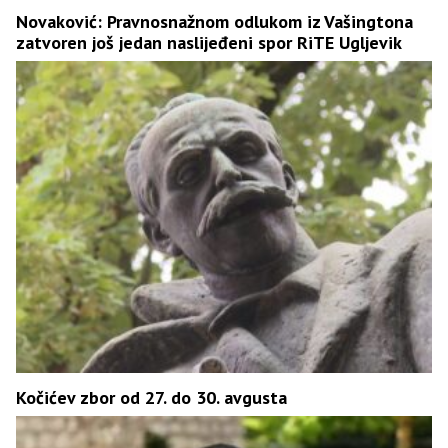
Novaković: Pravnosnažnom odlukom iz Vašingtona
zatvoren još jedan naslijeđeni spor RiTE Ugljevik
Kočićev zbor od 27. do 30. avgusta