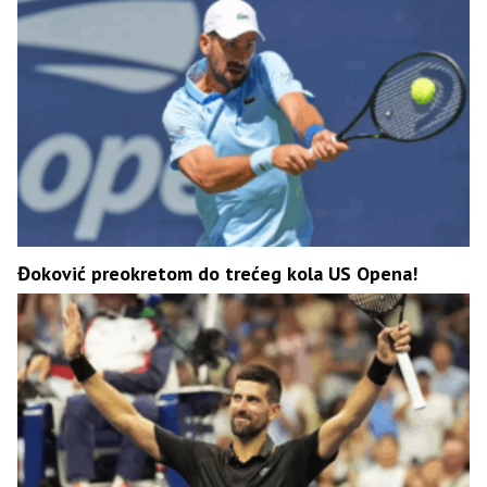
Đoković preokretom do trećeg kola US Opena!