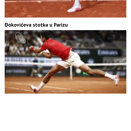
Đokovićeva stotka u Parizu
Slavi Pariz, slavi Đoković – preko Mišolića do osmine
finala Rolan Garosa