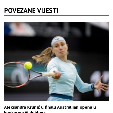
POVEZANE VIJESTI
Aleksandra Krunić u finalu Australijan opena u
konkurenciji dublova