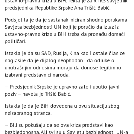
ustavno-pravna kriza u BiH, rekla je za RTRS savjetnik
predsjednika Republike Srpske Ana Trišić Babić.
Podsjetila je da je sastanak iniciran shodno porukama
Savjeta bezbjednosti UN koji je poručio da izlaz iz
ustavno-pravne krize u BiH treba da pronađu domaći
političari.
Istakla je da su SAD, Rusija, Kina kao i ostale članice
naglasile da je dijalog neophodan i da odluke o
unutrašnjim odnosima moraju da donose legitimno
izabrani predstavnici naroda.
– Predsjednik Srpske je upravno zato i uputio javni
poziv – navela je Trišić Babić.
Istakla je da je BiH dovedena u ovu situaciju zbog
neizabranog stranca.
– Bili su pokušaju da se ova kriza predstavi kao
bezbjedonosna. Ali svi su u Savjetu bezbjednosti UN-a