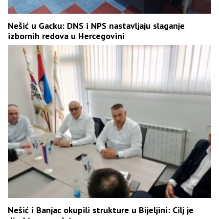
Nešić u Gacku: DNS i NPS nastavljaju slaganje
izbornih redova u Hercegovini
Nešić i Banjac okupili strukture u Bijeljini: Cilj je