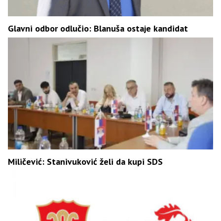
Glavni odbor odlučio: Blanuša ostaje kandidat
Miličević: Stanivuković želi da kupi SDS