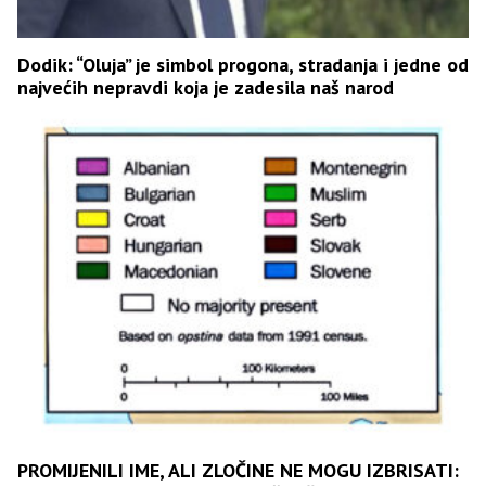
Dodik: “Oluja” je simbol progona, stradanja i jedne od
najvećih nepravdi koja je zadesila naš narod
PROMIJENILI IME, ALI ZLOČINE NE MOGU IZBRISATI: