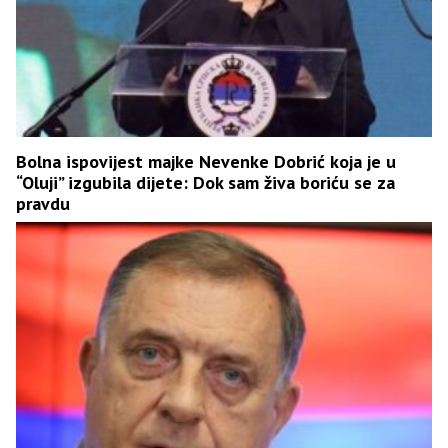
Bolna ispovijest majke Nevenke Dobrić koja je u
“Oluji” izgubila dijete: Dok sam živa boriću se za
pravdu