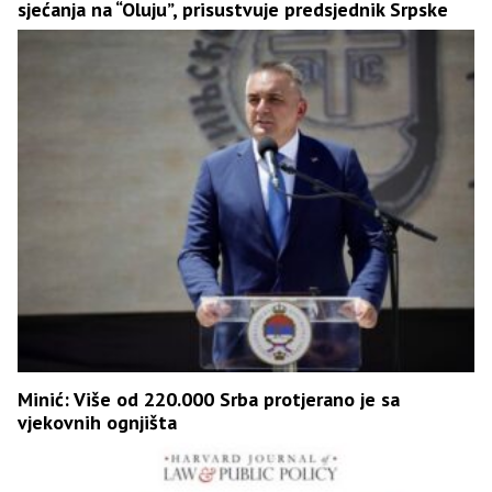
sjećanja na “Oluju”, prisustvuje predsjednik Srpske
Minić: Više od 220.000 Srba protjerano je sa
vjekovnih ognjišta