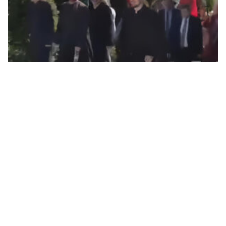
PARADOKS U SANSKOM MOSTU: Bošnjaci veličali
sultana čiji je pohod izbrisao srednjovjekovnu
Bosnu(VIDEO)