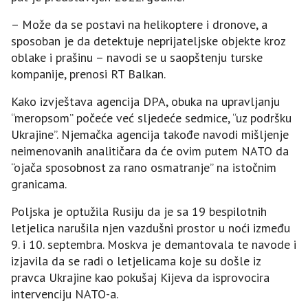
– Može da se postavi na helikoptere i dronove, a
sposoban je da detektuje neprijateljske objekte kroz
oblake i prašinu – navodi se u saopštenju turske
kompanije, prenosi RT Balkan.
Kako izvještava agencija DPA, obuka na upravljanju
“meropsom” počeće već sljedeće sedmice, “uz podršku
Ukrajine”. Njemačka agencija takođe navodi mišljenje
neimenovanih analitičara da će ovim putem NATO da
“ojača sposobnost za rano osmatranje” na istočnim
granicama.
Poljska je optužila Rusiju da je sa 19 bespilotnih
letjelica narušila njen vazdušni prostor u noći između
9. i 10. septembra. Moskva je demantovala te navode i
izjavila da se radi o letjelicama koje su došle iz
pravca Ukrajine kao pokušaj Kijeva da isprovocira
intervenciju NATO-a.