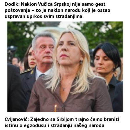
Dodik: Naklon Vučića Srpskoj nije samo gest
poštovanja – to je naklon narodu koji je ostao
uspravan uprkos svim stradanjima
Cvijanović: Zajedno sa Srbijom trajno ćemo braniti
istinu o egzodusu i stradanju našeg naroda