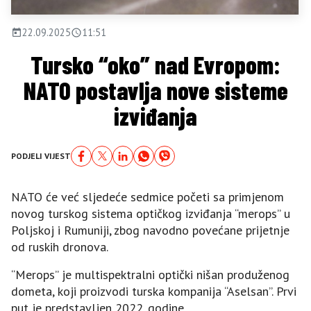
22.09.2025
11:51
Tursko “oko” nad Evropom:
NATO postavlja nove sisteme
izviđanja
PODJELI VIJEST
NATO će već sljedeće sedmice početi sa primjenom
novog turskog sistema optičkog izviđanja “merops” u
Poljskoj i Rumuniji, zbog navodno povećane prijetnje
od ruskih dronova.
“Merops” je multispektralni optički nišan produženog
dometa, koji proizvodi turska kompanija “Aselsan”. Prvi
put je predstavljen 2022. godine.