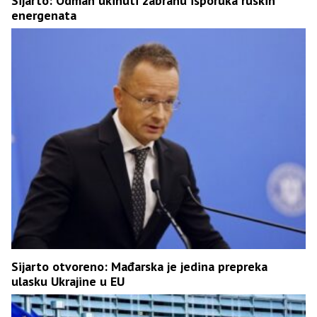
Sijarto: Odmah ukinuti zabranu isporuka ruskih
energenata
Sijarto otvoreno: Mađarska je jedina prepreka
ulasku Ukrajine u EU