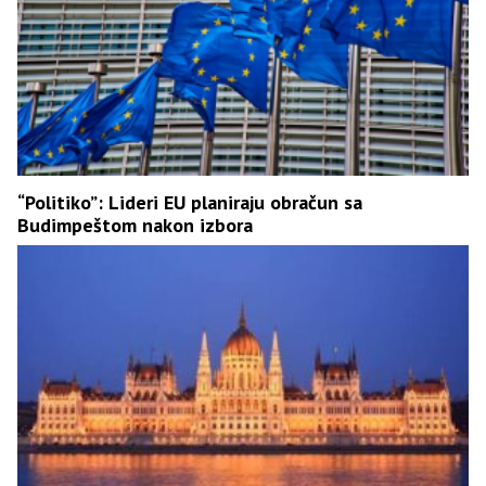
“Politiko”: Lideri EU planiraju obračun sa
Budimpeštom nakon izbora