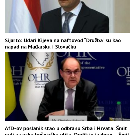
Sijarto: Udari Kijeva na naftovod “Družba” su kao
napad na Mađarsku i Slovačku
AfD-ov poslanik stao u odbranu Srba i Hrvata: Šmit
radi za usku bošnjačku elitu, Dodik je izabran – Šmit