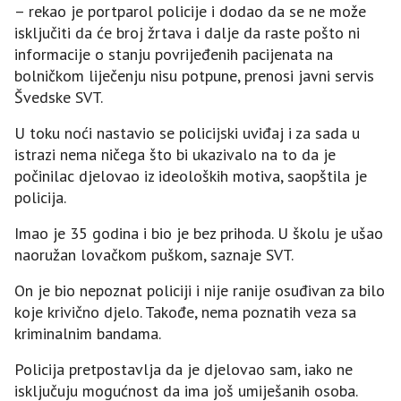
– rekao je portparol policije i dodao da se ne može
isključiti da će broj žrtava i dalje da raste pošto ni
informacije o stanju povrijeđenih pacijenata na
bolničkom liječenju nisu potpune, prenosi javni servis
Švedske SVT.
U toku noći nastavio se policijski uviđaj i za sada u
istrazi nema ničega što bi ukazivalo na to da je
počinilac djelovao iz ideoloških motiva, saopštila je
policija.
Imao je 35 godina i bio je bez prihoda. U školu je ušao
naoružan lovačkom puškom, saznaje SVT.
On je bio nepoznat policiji i nije ranije osuđivan za bilo
koje krivično djelo. Takođe, nema poznatih veza sa
kriminalnim bandama.
Policija pretpostavlja da je djelovao sam, iako ne
isključuju mogućnost da ima još umiješanih osoba.