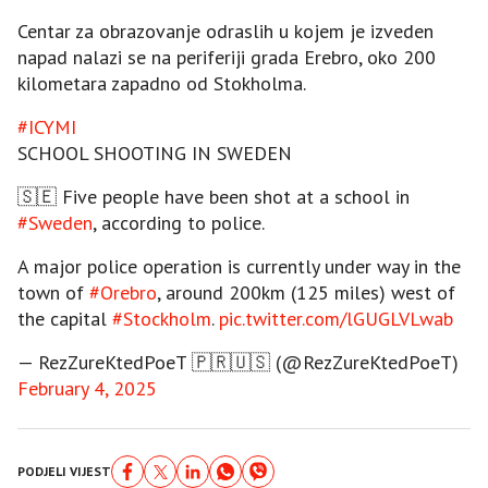
Centar za obrazovanje odraslih u kojem je izveden
napad nalazi se na periferiji grada Erebro, oko 200
kilometara zapadno od Stokholma.
#ICYMI
SCHOOL SHOOTING IN SWEDEN
🇸🇪 Five people have been shot at a school in
#Sweden
, according to police.
A major police operation is currently under way in the
town of
#Orebro
, around 200km (125 miles) west of
the capital
#Stockholm
.
pic.twitter.com/lGUGLVLwab
— RezZureKtedPoeT 🇵🇷🇺🇸 (@RezZureKtedPoeT)
February 4, 2025
PODJELI VIJEST