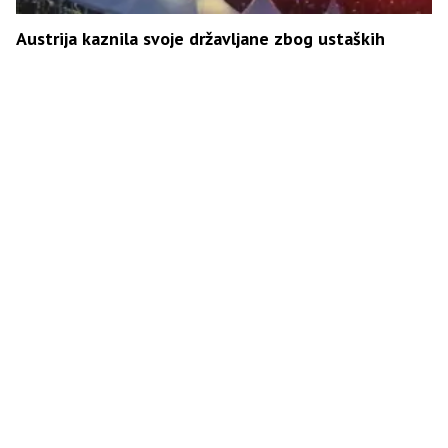
Austrija kaznila svoje državljane zbog ustaških
simbola na Tompsonovom koncertu
Tragedija u parlamentu: Pronađeno tijelo poslanika,
sumnja se na samoubistvo