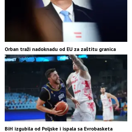
Orban traži nadoknadu od EU za zaštitu granica
BiH izgubila od Poljske i ispala sa Evrobasketa