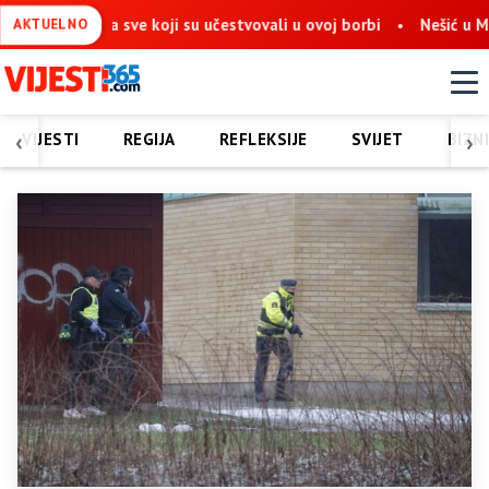
na sve koji su učestvovali u ovoj borbi
Nešić u Mostaru: Obno
AKTUELNO
‹
›
VIJESTI
REGIJA
REFLEKSIJE
SVIJET
BIZN