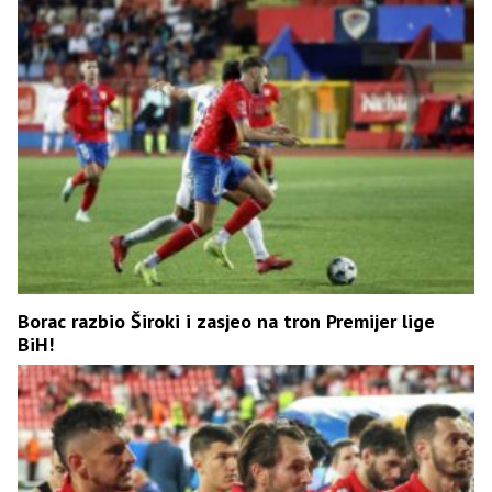
Borac razbio Široki i zasjeo na tron Premijer lige
BiH!