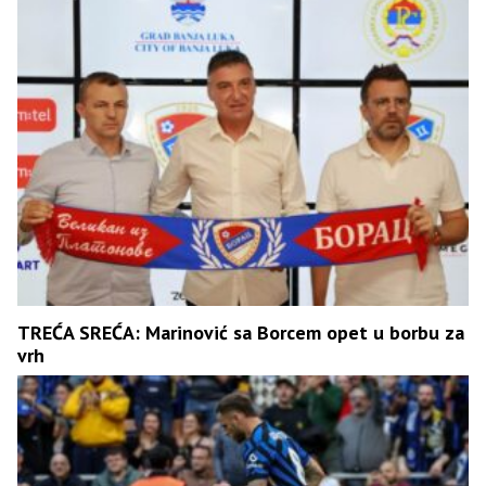
TREĆA SREĆA: Marinović sa Borcem opet u borbu za
vrh