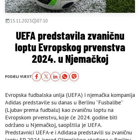
15.11.2023
07:10
UEFA predstavila zvaničnu
loptu Evropskog prvenstva
2024. u Njemačkoj
PODJELI VIJEST
Evropska fudbalska unija (UEFA) i njemačka kompanija
Adidas predstavile su danas u Berlinu “Fusbalibe”
(Ljubav prema fudbalu) kao zvaničnu loptu na
Evropskom prvenstvu, koje će 2024. godine biti
održano u Njemačkoj, saopštila je UEFA.
Predstavnici UEFA-e i Adidasa predstavili su zvaničnu
loptu EP 2024. ispred Olimpijskog stadiona u Berlinu