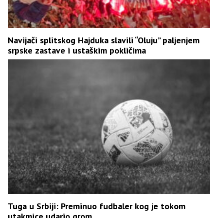
Navijači splitskog Hajduka slavili “Oluju” paljenjem
srpske zastave i ustaškim pokličima
Tuga u Srbiji: Preminuo fudbaler kog je tokom
utakmice udario grom