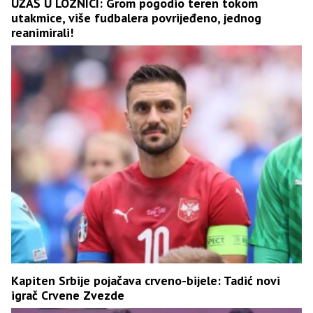
UŽAŠ U LOZNICI: Grom pogodio teren tokom
utakmice, više fudbalera povrijeđeno, jednog
reanimirali!
Kapiten Srbije pojačava crveno-bijele: Tadić novi
igrač Crvene Zvezde