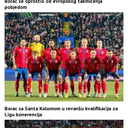
Borac se oprostio od evropskog takmičenja
pobjedom
Borac sa Santa Kolomom u revanšu kvalifikacija za
Ligu konerencija