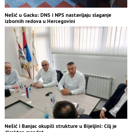
Nešić u Gacku: DNS i NPS nastavljaju slaganje
izbornih redova u Hercegovini
Nešić i Banjac okupili strukture u Bijeljini: Cilj je