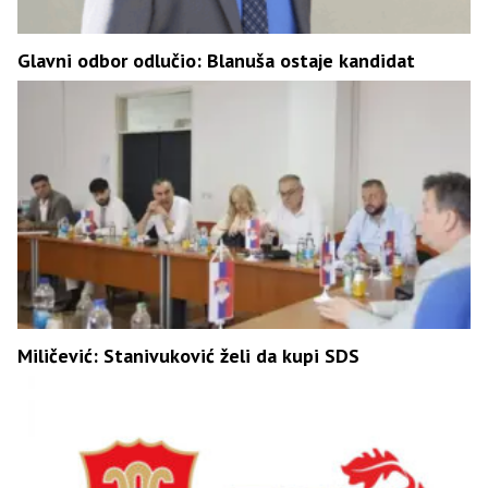
Glavni odbor odlučio: Blanuša ostaje kandidat
Miličević: Stanivuković želi da kupi SDS