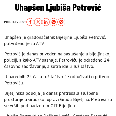
Uhapšen Ljubiša Petrović
PODJELI VIJEST
Uhapšen je gradonačelnik Bijeljine Ljubiša Petrović,
potvrđeno je za ATV.
Petrović je danas priveden na saslušanje u bijeljinskoj
policiji, a kako ATV saznaje, Petroviću je određeno 24-
časovno zadržavanje, a sutra ide u Tužilaštvo.
U narednih 24 časa tužilaštvo će odlučivati o pritvoru
Petroviću.
Bijeljinska policija je danas pretresala službene
prostorije u Gradskoj upravi Grada Bijeljina. Pretresi su
se vršili pod nadzorom OJT Bijeljina.
Ljubiša Petrović, te Dalibor Lazić i Gordana Petrović