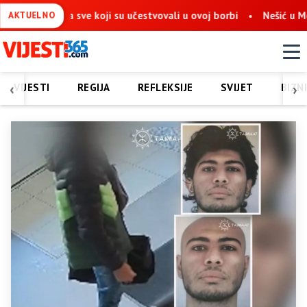
a sve koji su učestvovali u ovoj borbi
Nešić u Mostaru: Obnov
AKTUELNO
‹
›
VIJESTI
REGIJA
REFLEKSIJE
SVIJET
BIZN