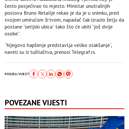
često posjećivao to mjesto. Ministar unutrašnjih
poslova Bruno Retalije rekao je da je u snimku, pred
svojom umirućom žrtvom, napadač čak izrazio želju da
postane “serijski ubica” tako što će ubiti “još dvije
osobe”.
“Njegovo hapšenje predstavlja veliko olakšanje”,
naveli su iz tužilaštva, prenosi Telegraf.rs.
PODJELI VIJEST
POVEZANE VIJESTI