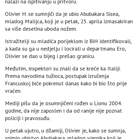
nalazi na ispitivanju u pritvoru.
Olivier H. se sumnjiči da je ubio Abubakara Sisea,
mladog Malijca, koji je u petak, 25. aprila izmasakriran
sa više desetina uboda nožem.
Istražitelji su mladića porijeklom iz BiH identifikovali,
a kada su ga u nedjelju i locirali u departmanu Ero,
Olivier se dao u bijeg i prešao granicu.
Međutim, inspektori su znali da se kreće ka Italiji.
Prema navodima tužioca, postupak izručenja
Francuskoj biće pokrenut danas kako bi bio što prije
vraćen.
Mediji pišu da je osumnjičeni rođen u Lionu 2004.
godine, da nije zaposlen i da od ranije nije poznat
policiji i pravosuđu.
U petak ujutro, u džamiji, Olivier je, kako se sumnja,
snimio ubistvo Abubakara, mladog vjernika koji je