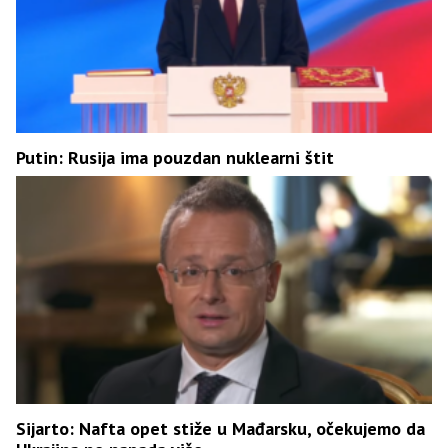
Putin: Rusija ima pouzdan nuklearni štit
Sijarto: Nafta opet stiže u Mađarsku, očekujemo da