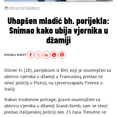
28.04.2025
08:01
Uhapšen mladić bh. porijekla:
Snimao kako ubija vjernika u
džamiji
PODJELI VIJEST
Olivier H. (28), porijeklom iz BiH, koji je osumnjičen za
ubistvo vjernika u džamiji u Francuskoj, predao se
sinoć policiji u Pistoji, na sjeverozapadu Firence u
Italiji.
Nakon trodnevne potrage, glavni osumnjičeni za
ubistvo vjernika u džamiji Grand-Komb, sam se sinoć
predao italijanskoj policiji oko 23 časa. Trenutno se